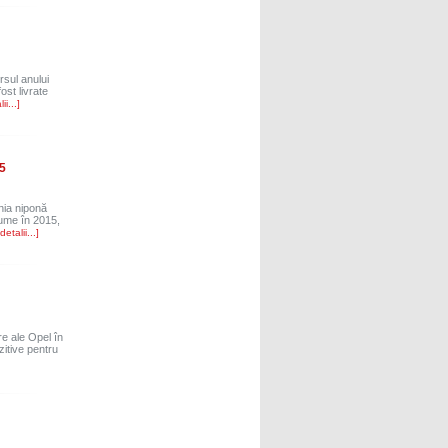
sul anului
st livrate
ii...]
5
nia niponă
 lume în 2015,
detalii...]
e ale Opel în
zitive pentru