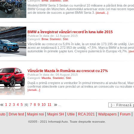
Categorii:
Bmw
,
Statistici
,
Stiri
.
Modelul BMW Seria 3 Sedan cu numărul 10 milioane a părăsit linia de prod
BMW Group din München. Automobilul aniversar este cel mai recent reper
ani de istorie de succes a gamei BMW Seria 3.
[detalii...]
BMW a înregistrat vânzări record în luna iulie 2015
Publicat în data de: 12 August 2015
Categorii:
Bmw
,
Statistici
,
Stiri
.
Vânzările au crescut cu 5,6% în iulie, la un total de 173.195 de unităţi. Livr
acest an totalizează 1.272.953 de unităţi, +7,5%. Marca BMW a livrat pest
automobile în primele şapte luni. Creştere puternică în Europa:+9,7%.
[deta
Vânzările Mazda în România au crescut cu 27%
Publicat în data de: 06 August 2015
Categorii:
Mazda
,
Statistici
,
Stiri
.
După o primă creştere a veniturilor în primul trimestru al anului fiscal, Ma
confirmat obiectivele care prevăd un al treilea an consecutiv cu rezultate 
[detalii...]
1
2
3
4
5
7
8
9
10
11
.
[
6
]
...
|
|
|
|
|
|
|
|
auto
Drive test
Maşini noi
Maşini SH
Utile
RCA 2021
Wallpapers
Forum
©2005 - 2021 Informaţii Auto. Toate drepturile rezervate.