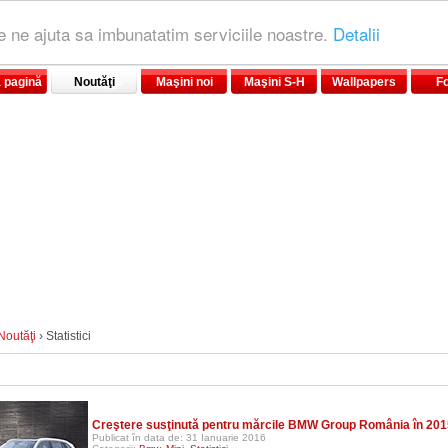
le ne ajuta sa imbunatatim serviciile noastre.
Detalii
 pagină
Noutăţi
Maşini noi
Maşini S-H
Wallpapers
F
Noutăţi
› Statistici
Creştere susţinută pentru mărcile BMW Group România în 201
Publicat în data de: 31 Ianuarie 2016