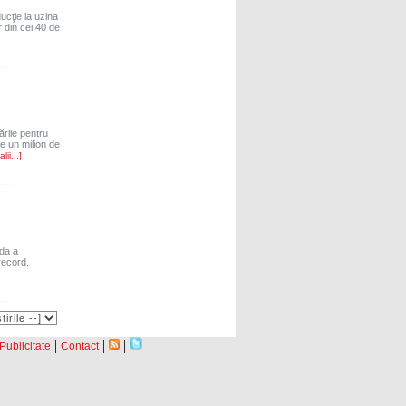
ucţie la uzina
 din cei 40 de
ările pentru
e un milion de
lii...]
zda a
record.
|
|
|
Publicitate
Contact