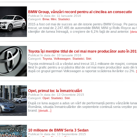
BMW Group, vânzări record pentru al cincilea an consecutiv
Publicat în data de: 11 Ianuarie 2016
Categorii:
Bmw
,
Mini
,
Statistici
.
2015 a fost cel mai de succes an din istorie pentru BMW Group. Pe parcur
trecut, un total de 2.247.485 de automobile BMW, MINI şi Rolls-Royce au fo
clienţilor din lumea întreagă, o creştere de 6,1% faţă de anul anterior.
[detal
Toyota îşi menţine titlul de cel mai mare producător auto în 201
Publicat în data de: 10 Ianuarie 2016
Categorii:
Toyota
,
Volkswagen
,
Statistici
,
Stiri
.
Toyota estimează că a vândut anul trecut 10,1 milioane de maşini, compa
fiind în grafic pentru a-și păstra titlul de cel mai mare producător auto din
după ce grupul german Volkswagen a raportat scăderea livrărilor cu 2%.
[
Opel, primul loc la înmatriculări
Publicat în data de: 13 Octombrie 2015
Categorii:
Opel
,
Statistici
,
Stiri
.
După ce luna august a adus un vârf de performanță pentru vânzările lunar
România, situația înmatriculărilor din septembrie continuă seria veștilor po
brand.
[detalii...]
10 milioane de BMW Seria 3 Sedan
Publicat în data de: 13 Septembrie 2015