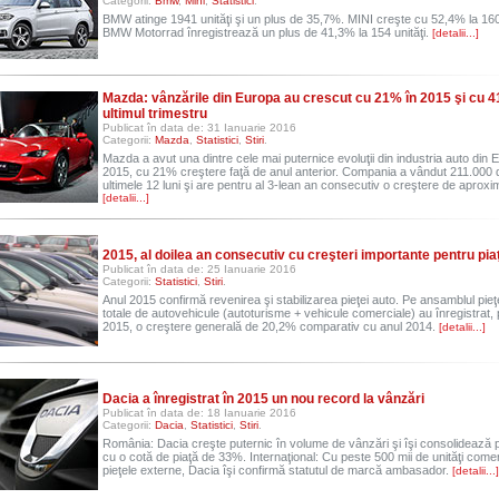
Categorii:
Bmw
,
Mini
,
Statistici
.
BMW atinge 1941 unităţi şi un plus de 35,7%. MINI creşte cu 52,4% la 160 
BMW Motorrad înregistrează un plus de 41,3% la 154 unităţi.
[detalii...]
Mazda: vânzările din Europa au crescut cu 21% în 2015 şi cu 4
ultimul trimestru
Publicat în data de: 31 Ianuarie 2016
Categorii:
Mazda
,
Statistici
,
Stiri
.
Mazda a avut una dintre cele mai puternice evoluţii din industria auto din 
2015, cu 21% creştere faţă de anul anterior. Compania a vândut 211.000 d
ultimele 12 luni şi are pentru al 3-lean an consecutiv o creştere de aprox
[detalii...]
2015, al doilea an consecutiv cu creşteri importante pentru pia
Publicat în data de: 25 Ianuarie 2016
Categorii:
Statistici
,
Stiri
.
Anul 2015 confirmă revenirea şi stabilizarea pieţei auto. Pe ansamblul pieţei,
totale de autovehicule (autoturisme + vehicule comerciale) au înregistrat, 
2015, o creştere generală de 20,2% comparativ cu anul 2014.
[detalii...]
Dacia a înregistrat în 2015 un nou record la vânzări
Publicat în data de: 18 Ianuarie 2016
Categorii:
Dacia
,
Statistici
,
Stiri
.
România: Dacia creşte puternic în volume de vânzări şi îşi consolidează po
cu o cotă de piaţă de 33%. Internaţional: Cu peste 500 mii de unităţi comer
pieţele externe, Dacia îşi confirmă statutul de marcă ambasador.
[detalii...]