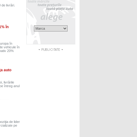
de livrări.
1% în
Europa în
e vehicule în
imativ 20%
ţa auto
 livrările
pe întreg anul
ziţia de lider
cializate pe