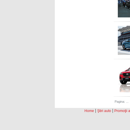
Pagina: ..
|
|
Home
Ştiri auto
Promoţii 