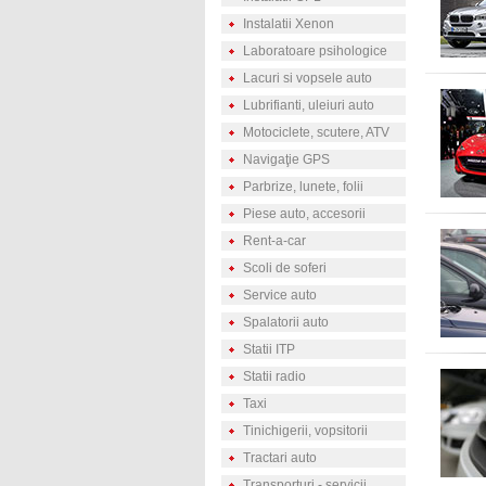
Instalatii Xenon
Laboratoare psihologice
Lacuri si vopsele auto
Lubrifianti, uleiuri auto
Motociclete, scutere, ATV
Navigaţie GPS
Parbrize, lunete, folii
Piese auto, accesorii
Rent-a-car
Scoli de soferi
Service auto
Spalatorii auto
Statii ITP
Statii radio
Taxi
Tinichigerii, vopsitorii
Tractari auto
Transporturi - servicii