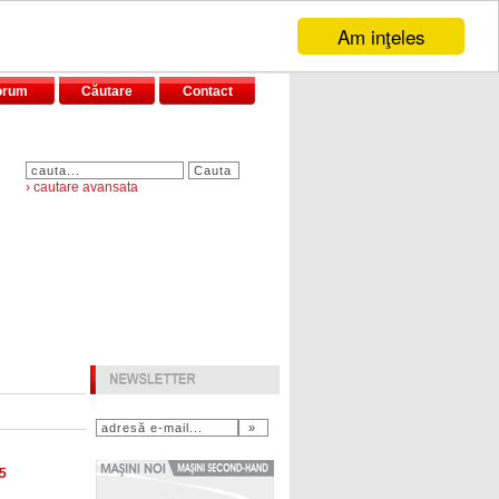
Am inţeles
orum
Căutare
Contact
› cautare avansata
5