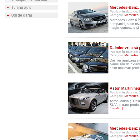
Tuning auto
Mercedes-Benz, r
Publicat în data de: 
Usi de garaj
Categorii:
Mercedes
Mercedes-Benz a înre
companiei, şi un nive
maşini compacte şi
Daimler vrea să
Publicat în data de: 
Categorii:
Mercedes
Daimler analizează 
planul său de extinde
celor mai mari prod
Aston Martin neg
Publicat în data de:
Categorii:
Mercedes
Aston Martin şi Daiml
SUV pe care producă
[detalii...]
Mercedes-Benz a
Publicat în data de:
Categorii:
Mercedes
,