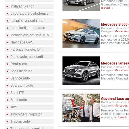
Mercedes-Benz S-Cla
Guangzhou (China) 
Instalatii Xenon
[detalii...]
Laboratoare psihologice
Lacuri si vopsele auto
Mercedes S 500 
Lubrifianti, uleiuri auto
Publicat în data de: 
Categorii:
Mercedes
Motociclete, scutere, ATV
Noile S 500 Coupe ş
pornesc de la 105.
Navigaţie GPS
Benz vor putea fi v
Parbrize, lunete, folii
Piese auto, accesorii
Mercedes lanseaz
Rent-a-car
Publicat în data de: 
Categorii:
Mercedes
Scoli de soferi
Mercedes-Benz va pr
Service auto
Mercedes Concept Cou
Spalatorii auto
Statii ITP
Guvernul face au
Statii radio
Publicat în data de: 
Categorii:
Mercedes
Taxi
Premierul Victor Pon
2015 de la poarta fa
Tinichigerii, vopsitorii
autostradă.
[detalii...
Tractari auto
Transporturi - servicii