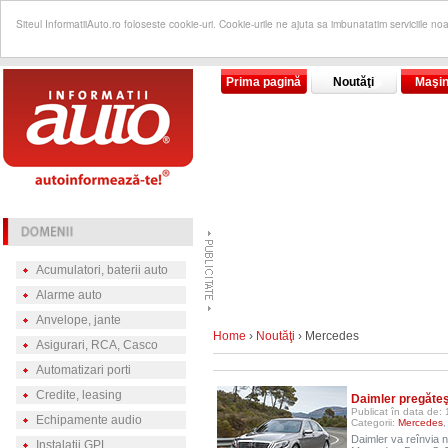
Siteul InformatiiAuto.ro foloseste cookie-uri. Cookie-urile ne ajuta sa imbunatatim serviciile no
Prima pagină
Noutăţi
Maşin
Acumulatori, baterii auto
Alarme auto
Anvelope, jante
Home
›
Noutăţi
› Mercedes
Asigurari, RCA, Casco
Automatizari porti
Credite, leasing
Daimler pregăteş
Publicat în data de: 
Echipamente audio
Categorii:
Mercedes
Daimler va reînvia 
Instalatii GPL