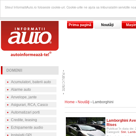
Siteul InformatiiAuto.ro foloseste cookie-uri. Cookie-urile ne ajuta sa imbunatatim serviciile no
Prima pagină
Noutăţi
Maşin
Acumulatori, baterii auto
Alarme auto
Anvelope, jante
Home
›
Noutăţi
› Lamborghini
Asigurari, RCA, Casco
Automatizari porti
Credite, leasing
Lamborghini Aven
Rises
Echipamente audio
Publicat în data de:
Categorii:
Stiri
,
Lambo
Instalatii GPL