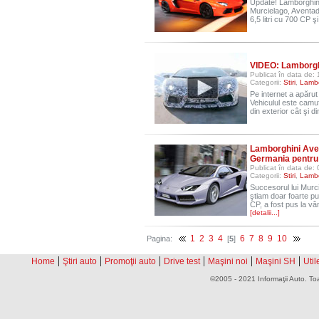
Update! Lamborghini 
Murcielago, Aventad
6,5 litri cu 700 CP
VIDEO: Lamborgh
Publicat în data de:
Categorii:
Stiri
,
Lambo
Pe internet a apărut 
Vehiculul este camufl
din exterior cât şi di
Lamborghini Aven
Germania pentru
Publicat în data de:
Categorii:
Stiri
,
Lambo
Succesorul lui Mur
ştiam doar foarte puţ
CP, a fost pus la v
[detalii...]
1
2
3
4
6
7
8
9
10
Pagina:
[
5
]
|
|
|
|
|
|
Home
Ştiri auto
Promoţii auto
Drive test
Maşini noi
Maşini SH
Util
©2005 - 2021 Informaţii Auto. Toa