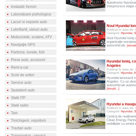
Autodromo Nazionale 
treisprezece etape 
Instalatii Xenon
Laboratoare psihologice
Lacuri si vopsele auto
Noul Hyundai Ioni
Lubrifianti, uleiuri auto
Publicat în data de
Categorii:
Hyundai
,
S
Motociclete, scutere, ATV
Noul Hyundai Ioniq a
organizaţie europea
Navigaţie GPS
autovehicule.
[detalii
Parbrize, lunete, folii
Piese auto, accesorii
Hyundai Ioniq, c
Angeles
Rent-a-car
Publicat în data de:
Categorii:
Hyundai
,
A
Scoli de soferi
Hyundai lansează mo
Angeles. Cu un desig
Service auto
autovehicule autono
[detalii...]
Spalatorii auto
Statii ITP
Hyundai a inaugu
Statii radio
Publicat în data de:
Categorii:
Hyundai
,
S
Taxi
Centrul de realiment
Clean Energy Partne
Tinichigerii, vopsitorii
mobilitate cu emisii
Tractari auto
Transporturi - servicii