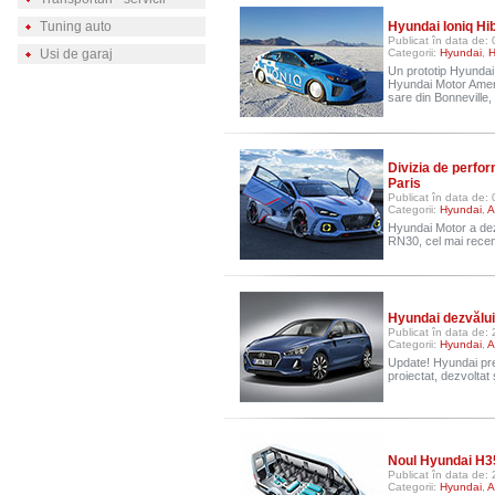
Tuning auto
Hyundai Ioniq Hib
Publicat în data de:
Usi de garaj
Categorii:
Hyundai
,
H
Un prototip Hyundai 
Hyundai Motor Ameri
sare din Bonneville,
Divizia de perfor
Paris
Publicat în data de:
Categorii:
Hyundai
,
A
Hyundai Motor a dezv
RN30, cel mai recen
Hyundai dezvălui
Publicat în data de:
Categorii:
Hyundai
,
A
Update! Hyundai prez
proiectat, dezvoltat 
Noul Hyundai H35
Publicat în data de:
Categorii:
Hyundai
,
A