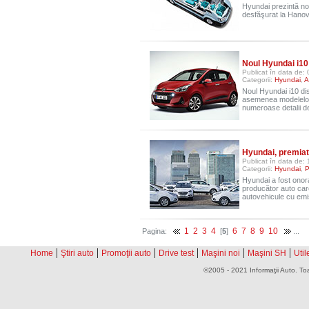
Hyundai prezintă no
desfăşurat la Hanov
Noul Hyundai i10 
Publicat în data de:
Categorii:
Hyundai
,
A
Noul Hyundai i10 di
asemenea modelelor 
numeroase detalii de
Hyundai, premiat
Publicat în data de: 
Categorii:
Hyundai
,
P
Hyundai a fost onora
producător auto care
autovehicule cu emi
1
2
3
4
6
7
8
9
10
Pagina:
[
5
]
...
|
|
|
|
|
|
Home
Ştiri auto
Promoţii auto
Drive test
Maşini noi
Maşini SH
Util
©2005 - 2021 Informaţii Auto. Toa