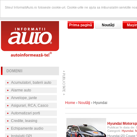
Siteul InformatiiAuto.ro foloseste cookie-uri. Cookie-urile ne ajuta sa imbunatatim serviciile no
Prima pagină
Noutăţi
Maşin
Acumulatori, baterii auto
Alarme auto
Anvelope, jante
Home
›
Noutăţi
› Hyundai
Asigurari, RCA, Casco
Automatizari porti
Credite, leasing
Hyundai Motorsp
Publicat în data de
Echipamente audio
Categorii:
Hyundai
,
M
Instalatii GPL
Hyundai i20 Coupe W