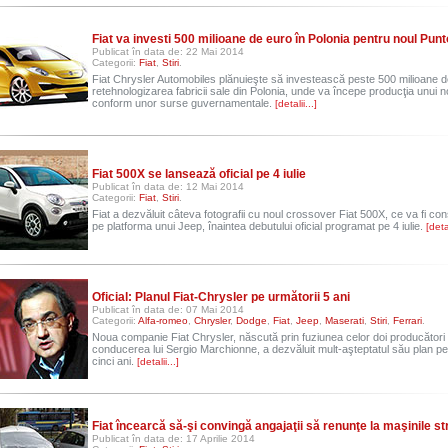
Fiat va investi 500 milioane de euro în Polonia pentru noul Punt
Publicat în data de: 22 Mai 2014
Categorii:
Fiat
,
Stiri
.
Fiat Chrysler Automobiles plănuieşte să investească peste 500 milioane d
retehnologizarea fabricii sale din Polonia, unde va începe producţia unui n
conform unor surse guvernamentale.
[detalii...]
Fiat 500X se lansează oficial pe 4 iulie
Publicat în data de: 12 Mai 2014
Categorii:
Fiat
,
Stiri
.
Fiat a dezvăluit câteva fotografii cu noul crossover Fiat 500X, ce va fi const
pe platforma unui Jeep, înaintea debutului oficial programat pe 4 iulie.
[detal
Oficial: Planul Fiat-Chrysler pe următorii 5 ani
Publicat în data de: 07 Mai 2014
Categorii:
Alfa-romeo
,
Chrysler
,
Dodge
,
Fiat
,
Jeep
,
Maserati
,
Stiri
,
Ferrari
.
Noua companie Fiat Chrysler, născută prin fuziunea celor doi producători
conducerea lui Sergio Marchionne, a dezvăluit mult-aşteptatul său plan pe
cinci ani.
[detalii...]
Fiat încearcă să-şi convingă angajaţii să renunţe la maşinile st
Publicat în data de: 17 Aprilie 2014