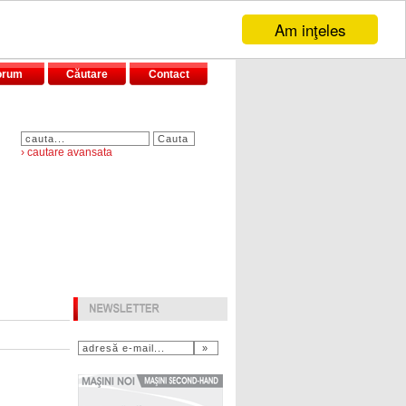
Am inţeles
orum
Căutare
Contact
› cautare avansata