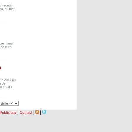
 trecută:
a, au fost
 cash anul
e de euro
l
ă în 2014 cu
u de
 500 CULT.
|
|
|
Publicitate
Contact