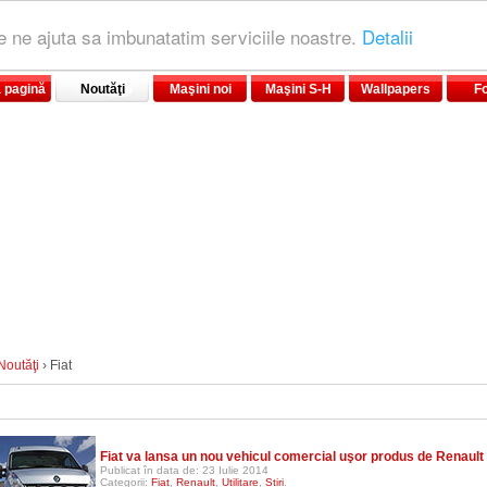
le ne ajuta sa imbunatatim serviciile noastre.
Detalii
 pagină
Noutăţi
Maşini noi
Maşini S-H
Wallpapers
F
Noutăţi
› Fiat
Fiat va lansa un nou vehicul comercial uşor produs de Renault
Publicat în data de: 23 Iulie 2014
Categorii:
Fiat
,
Renault
,
Utilitare
,
Stiri
.