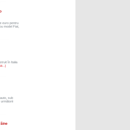
o
e euro pentru
ou model Fiat,
ruit în Italia
ii...]
 auto, sub
 următorii
răine