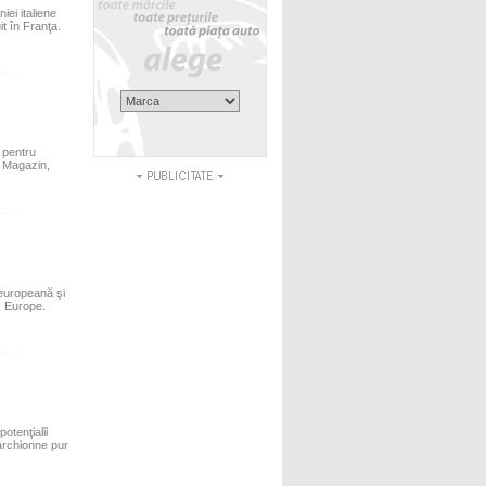
ei italiene
t în Franţa.
 pentru
r Magazin,
 europeană şi
s Europe.
otenţialii
Marchionne pur