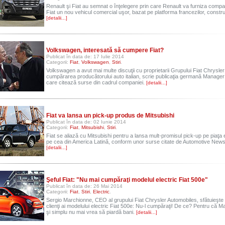
Renault şi Fiat au semnat o înţelegere prin care Renault va furniza compani
Fiat un nou vehicul comercial uşor, bazat pe platforma francezilor, construi
[detalii...]
Volkswagen, interesată să cumpere Fiat?
Publicat în data de: 17 Iulie 2014
Categorii:
Fiat
,
Volkswagen
,
Stiri
.
Volkswagen a avut mai multe discuţii cu proprietarii Grupului Fiat Chrysler
cumpărarea producătorului auto italian, scrie publicaţia germană Manage
care citează surse din cadrul companiei.
[detalii...]
Fiat va lansa un pick-up produs de Mitsubishi
Publicat în data de: 02 Iunie 2014
Categorii:
Fiat
,
Mitsubishi
,
Stiri
.
Fiat se aliază cu Mitsubishi pentru a lansa mult-promisul pick-up pe piaţa
pe cea din America Latină, conform unor surse citate de Automotive New
[detalii...]
Şeful Fiat: "Nu mai cumpăraţi modelul electric Fiat 500e"
Publicat în data de: 26 Mai 2014
Categorii:
Fiat
,
Stiri
,
Electric
.
Sergio Marchionne, CEO al grupului Fiat Chrysler Automobiles, sfătuieşte p
clienţi ai modelului electric Fiat 500e: Nu-l cumpăraţi! De ce? Pentru că 
şi simplu nu mai vrea să piardă bani.
[detalii...]