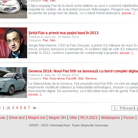
Categorii:
Fiat
,
Stiri
.
Câţiva angajaţi Fiat de la două uzine italiene au avut o surpriză săptămâna
maşinile lor străine, de la branduri precum Volkswagen, Peugeot sau Toyot
acoperite de pungi mari de plastic, cu o inimă frântă deasupra.
[detalii...]
Şeful Fiat a primit mai puţini bani în 2013
Publicat în data de: 13 Martie 2014
Categorii:
Fiat
,
Stiri
.
Sergio Marchionne, CEO la Fiat-Chrysler, a primit 3,6 milioane de euro în
trecut, inclusiv bonusuri şi stimulente, în scădere faţă de cele 4,5 milioan
primite în 2012, conform raportului de compensaţii a grupului.
[detalii...]
Geneva 2014: Noul Fiat 500 se lansează cu bord complet digita
Publicat în data de: 03 Martie 2014
Categorii:
Fiat
,
Auto-show
,
Facelift
,
Stiri
,
Geneva
.
La Salonul Auto de la Geneva, Fiat prezintă noul Fiat 500, ce vine pe piaţ
importante modificări stilistice şi îmbunătăţiri tehnologice, inclusiv cu pano
instrumente digital. De asemenea, va fi dezvăluit noul vârf de gamă: Fiat
[detalii...]
1
3
4
5
6
7
[
2
]
...
|
|
|
|
|
|
|
|
auto
Drive test
Maşini noi
Maşini SH
Utile
RCA 2021
Wallpapers
Forum
©2005 - 2021 Informaţii Auto. Toate drepturile rezervate.