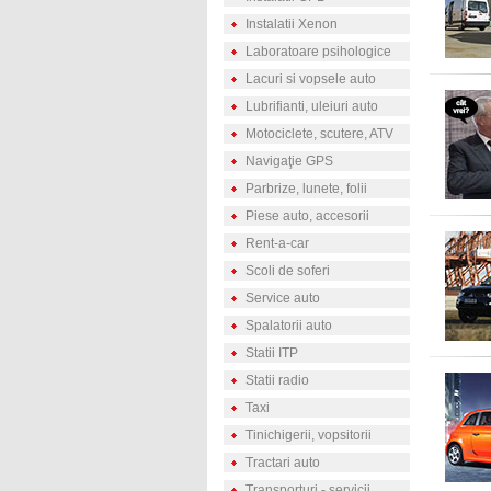
Instalatii Xenon
Laboratoare psihologice
Lacuri si vopsele auto
Lubrifianti, uleiuri auto
Motociclete, scutere, ATV
Navigaţie GPS
Parbrize, lunete, folii
Piese auto, accesorii
Rent-a-car
Scoli de soferi
Service auto
Spalatorii auto
Statii ITP
Statii radio
Taxi
Tinichigerii, vopsitorii
Tractari auto
Transporturi - servicii