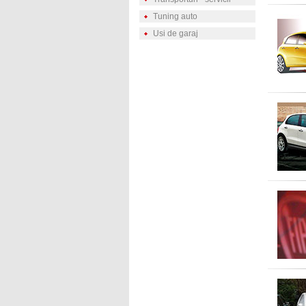
Tuning auto
Usi de garaj