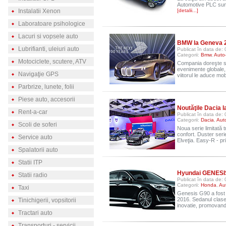
Automotive PLC sunt 
Instalatii Xenon
[detalii...]
Laboratoare psihologice
Lacuri si vopsele auto
BMW la Geneva 2
Lubrifianti, uleiuri auto
Publicat în data de:
Categorii:
Bmw
,
Auto
Motociclete, scutere, ATV
Compania doreşte să 
evenimente globale, 
Navigaţie GPS
viitorul le aduce mobi
Parbrize, lunete, folii
Piese auto, accesorii
Noutăţile Dacia 
Rent-a-car
Publicat în data de:
Categorii:
Dacia
,
Aut
Scoli de soferi
Noua serie limitată 
confort. Duster seri
Service auto
Elveţia. Easy-R - pr
Spalatorii auto
Statii ITP
Hyundai GENESIS
Statii radio
Publicat în data de:
Categorii:
Honda
,
Au
Taxi
Genesis G90 a fost 
2016. Sedanul clase
Tinichigerii, vopsitorii
inovatie, promovand 
Tractari auto
Transporturi - servicii