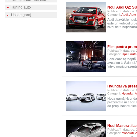
Tuning auto
Noul Audi Q2: SU
Publicat în data de:
Usi de garaj
Categorii:
Audi
,
Auto
Audi dezvăluie noul
este un vehicul urba
nivel de funcționalit
Film pentru prem
Publicat în data de:
Categorii:
Opel
,
Auto
Fanii care așteaptă
avea loc la Salonul 
într-o nouă prezent
Hyundai va preze
Publicat în data de:
Categorii:
Hyundai
,
A
Noua gamă Hyundai Ion
prezentată în cadrul
de propulsoare elect
Noul Maserati Le
Publicat în data de:
Categorii:
Maserati
,
A