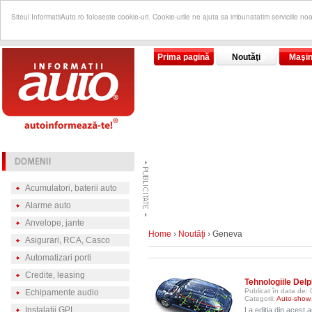
Siteul InformatiiAuto.ro foloseste cookie-uri. Cookie-urile ne ajuta sa imbunatatim serviciile no
Prima pagină
Noutăţi
Maşin
Acumulatori, baterii auto
Alarme auto
Anvelope, jante
Home
›
Noutăţi
› Geneva
Asigurari, RCA, Casco
Automatizari porti
Credite, leasing
Tehnologiile Del
Publicat în data de:
Echipamente audio
Categorii:
Auto-show
Instalatii GPL
La ediţia din acest 