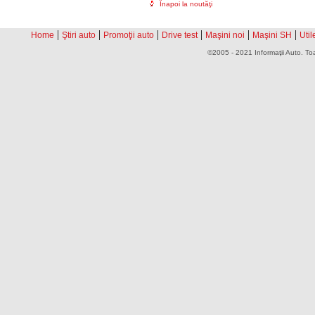
Înapoi la noutăţi
|
|
|
|
|
|
Home
Ştiri auto
Promoţii auto
Drive test
Maşini noi
Maşini SH
Util
©2005 - 2021 Informaţii Auto. Toa