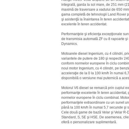
integrală, garda la sol mare, de 251 mm (2
maximă de traversare a vadului de 650 mm 
gama completă de tehnologii Land Rover pen
şi asistenţă la înaintarea în teren accident
excelente în teren accidentat.
Performanţele şi eficienţa excepţionale sunt
de transmisia automată ZF cu 8 rapoarte şi d
Dynamics.
Motoarele diesel Ingenium, cu 4 cilindri, pri
variantele de putere de 180 şi respectiv 2
conform normelor europene în ciclu combinat
noul motor Ingenium, cu 4 cilindri, pe benz
acceleraţie de la 0 la 100 km/h în numai 6,
disponibilă o versiune mai puternică a aces
Motorul V6 diesel se remarcă prin cuplul ex
performanţe excelente în teren accidentat
normelor europene în ciclu combinat. Motor
performanţele extraordinare cu un sunet u
până la 100 km/h în numai 5,7 secunde şi să
Cele două game de bază Velar şi Velar R-D
Standard, S, SE şi HSE. De asemenea, clien
oferă o personalizare suplimentară.