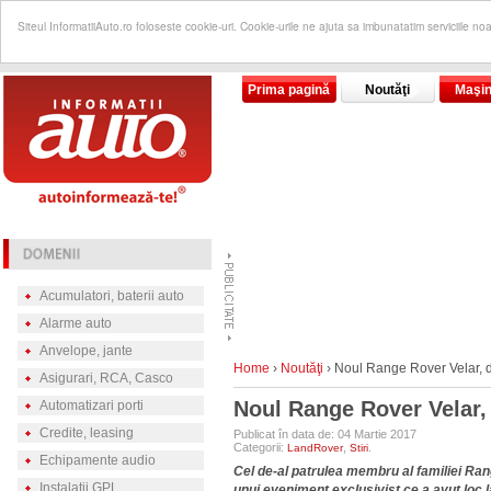
Siteul InformatiiAuto.ro foloseste cookie-uri. Cookie-urile ne ajuta sa imbunatatim serviciile no
Prima pagină
Noutăţi
Maşin
Acumulatori, baterii auto
Alarme auto
Anvelope, jante
Home
›
Noutăţi
›
Noul Range Rover Velar, de
Asigurari, RCA, Casco
Noul Range Rover Velar, 
Automatizari porti
Credite, leasing
Publicat în data de: 04 Martie 2017
Categorii:
,
.
LandRover
Stiri
Echipamente audio
Cel de-al patrulea membru al familiei Rang
Instalatii GPL
unui eveniment exclusivist ce a avut loc