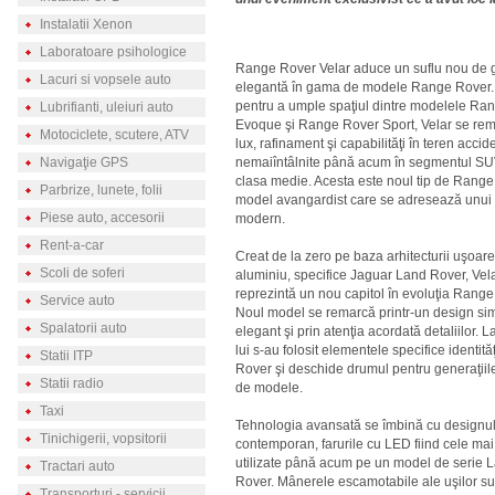
Instalatii Xenon
Laboratoare psihologice
Range Rover Velar aduce un suflu nou de gr
Lacuri si vopsele auto
elegantă în gama de modele Range Rover. 
pentru a umple spaţiul dintre modelele Ra
Lubrifianti, uleiuri auto
Evoque şi Range Rover Sport, Velar se rem
Motociclete, scutere, ATV
lux, rafinament şi capabilităţi în teren accid
Navigaţie GPS
nemaiîntâlnite până acum în segmentul SUV
clasa medie. Acesta este noul tip de Range
Parbrize, lunete, folii
model avangardist care se adresează unui 
Piese auto, accesorii
modern.
Rent-a-car
Creat de la zero pe baza arhitecturii uşoare
Scoli de soferi
aluminiu, specifice Jaguar Land Rover, Vel
reprezintă un nou capitol în evoluţia Range
Service auto
Noul model se remarcă printr-un design si
Spalatorii auto
elegant şi prin atenţia acordată detaliilor. 
lui s-au folosit elementele specifice identit
Statii ITP
Rover şi deschide drumul pentru generaţiile
Statii radio
de modele.
Taxi
Tehnologia avansată se îmbină cu designu
Tinichigerii, vopsitorii
contemporan, farurile cu LED fiind cele mai
utilizate până acum pe un model de serie 
Tractari auto
Rover. Mânerele escamotabile ale uşilor su
Transporturi - servicii