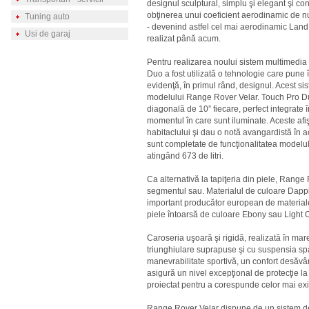
designul sculptural, simplu şi elegant şi con
obţinerea unui coeficient aerodinamic de 
Tuning auto
- devenind astfel cel mai aerodinamic Lan
Usi de garaj
realizat până acum.
Pentru realizarea noului sistem multimedia
Duo a fost utilizată o tehnologie care pune 
evidenţă, în primul rând, designul. Acest si
modelului Range Rover Velar. Touch Pro Duo 
diagonală de 10” fiecare, perfect integrate î
momentul în care sunt iluminate. Aceste afişa
habitaclului şi dau o notă avangardistă în ac
sunt completate de funcţionalitatea modelu
atingând 673 de litri.
Ca alternativă la tapiţeria din piele, Range
segmentul sau. Materialul de culoare Dappl
important producător european de materiale te
piele întoarsă de culoare Ebony sau Light O
Caroseria uşoară şi rigidă, realizată în ma
triunghiulare suprapuse şi cu suspensia spa
manevrabilitate sportivă, un confort desăvâ
asigură un nivel excepţional de protecţie 
proiectat pentru a corespunde celor mai ex
Range Rover Velar dispune de un sistem de 