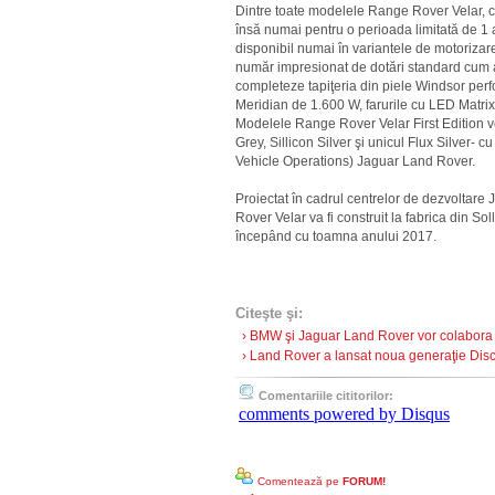
Dintre toate modelele Range Rover Velar, cel
însă numai pentru o perioada limitată de 1 
disponibil numai în variantele de motorizare
număr impresionat de dotări standard cum ar 
completeze tapiţeria din piele Windsor perf
Meridian de 1.600 W, farurile cu LED Matrix-
Modelele Range Rover Velar First Edition vor
Grey, Sillicon Silver şi unicul Flux Silver- c
Vehicle Operations) Jaguar Land Rover.
Proiectat în cadrul centrelor de dezvoltar
Rover Velar va fi construit la fabrica din So
începând cu toamna anului 2017.
Citeşte şi:
› BMW şi Jaguar Land Rover vor colabora p
› Land Rover a lansat noua generaţie Disco
Comentariile cititorilor:
comments powered by
Disqus
Comentează pe
FORUM!