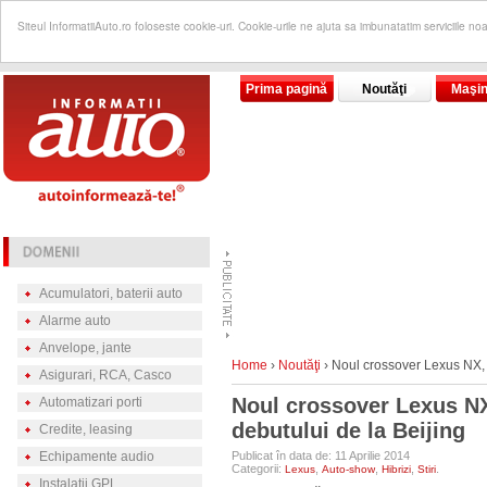
Siteul InformatiiAuto.ro foloseste cookie-uri. Cookie-urile ne ajuta sa imbunatatim serviciile no
Prima pagină
Noutăţi
Maşin
Acumulatori, baterii auto
Alarme auto
Anvelope, jante
Home
›
Noutăţi
›
Noul crossover Lexus NX, d
Asigurari, RCA, Casco
Noul crossover Lexus NX
Automatizari porti
debutului de la Beijing
Credite, leasing
Echipamente audio
Publicat în data de: 11 Aprilie 2014
Categorii:
,
,
,
.
Lexus
Auto-show
Hibrizi
Stiri
Instalatii GPL