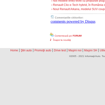
› Noi modele entry-level cu propulsie plug
› Renault Clio e-Tech hybrid, în România d
› Noul Renault Arkana, modelul SUV coupe
Comentariile cititorilor:
comments powered by
Disqus
Comentează pe
FORUM!
Înapoi la noutăţi
|
|
|
|
|
|
Home
Ştiri auto
Promoţii auto
Drive test
Maşini noi
Maşini SH
Util
©2005 - 2021 Informaţii Auto. Toa