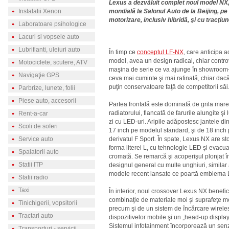
Lexus a dezvăluit complet noul model NX
Instalatii Xenon
mondială la Salonul Auto de la Beijing, pe 
motorizare, inclusiv hibridă, şi cu tracţ
Laboratoare psihologice
Lacuri si vopsele auto
Lubrifianti, uleiuri auto
În timp ce
conceptul LF-NX
, care anticipa a
model, avea un design radical, chiar contro
Motociclete, scutere, ATV
maşina de serie ce va ajunge în showroom-
Navigaţie GPS
ceva mai cuminte şi mai rafinată, chiar dac
puţin conservatoare faţă de competitorii săi
Parbrize, lunete, folii
Piese auto, accesorii
Partea frontală este dominată de grila mare
radiatorului, flancată de farurile alungite şi
Rent-a-car
zi cu LED-uri. Aripile adăpostesc jantele din
Scoli de soferi
17 inch pe modelul standard, şi de 18 inch
Service auto
derivatul F Sport. În spate, Lexus NX are sto
forma literei L, cu tehnologie LED şi evacu
Spalatorii auto
cromată. Se remarcă şi acoperişul plonjat în
Statii ITP
designul general cu multe unghiuri, similar 
modele recent lansate ce poartă emblema 
Statii radio
Taxi
În interior, noul crossover Lexus NX benefi
combinaţie de materiale moi şi suprafeţe me
Tinichigerii, vopsitorii
precum şi de un sistem de încărcare wirele
Tractari auto
dispozitivelor mobile şi un „head-up display
Sistemul infotainment încorporează un sen
Transporturi - servicii