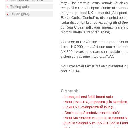
forţa G iar interfaţa Lexus Remote Touch es
Tuning auto
echipată cu un touchpad. Printre alte tehnol
integrate pe noul NX se numără „All-spee
Usi de garaj
Radar Cruise Control” (cruise control pe b
radar disponibil la orice viteză) şi Blind Sp
cu Rear Cross Traffic Alert (monitorizare a 
mort cu alertă la trafic din spate).
Gama de motorizări include un propulsor de 
Lexus NX 200, urmată de un nou motor turbo
NX 300h. Aceste motoare sunt cuplate la o t
sistem de tracţiune integrală AWD.
Noul crossover Lexus NX va fi prezentat în
aprilie 2014.
Citeşte şi:
› Lexus, cel mai fiabil brand auto ...
› Noul Lexus RX, disponibil şi în România 
› Lexus NX, avanpremieră la Iaşi ...
› Dacia adoptă motorizarea electrică! ...
› Noul Kia Sorento va debuta la Salonul Au
› Audi la Salonul Auto IAA 2019 de la Frankf