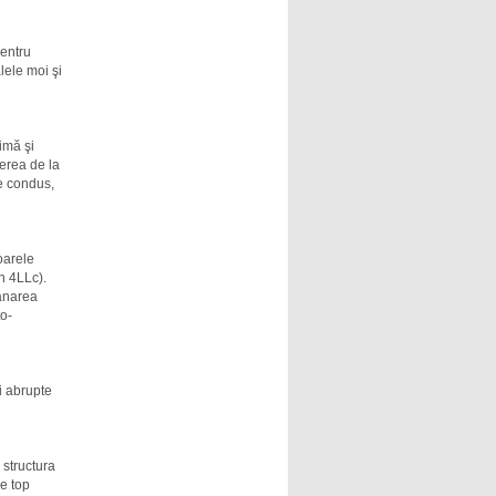
pentru
lele moi şi
imă şi
cerea de la
e condus,
oarele
n 4LLc).
rânarea
to-
i abrupte
 structura
e top