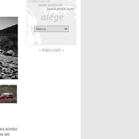
rea acestui
se ale