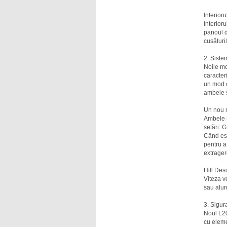
Interioru
Interior
panoul d
cusături
2. Siste
Noile mo
caracter
un mod d
ambele s
Un nou 
Ambele s
setări: 
Când est
pentru a
extrager
Hill Des
Viteza v
sau alun
3. Sigur
Noul L200
cu eleme