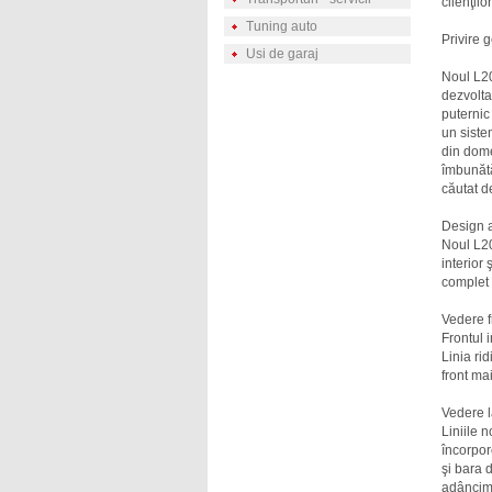
clienţilo
Tuning auto
Privire 
Usi de garaj
Noul L20
dezvolta
puternic
un siste
din dome
îmbunătăţ
căutat de
Design 
Noul L20
interior
complet 
Vedere f
Frontul 
Linia ri
front ma
Vedere l
Liniile n
încorpor
şi bara 
adâncim