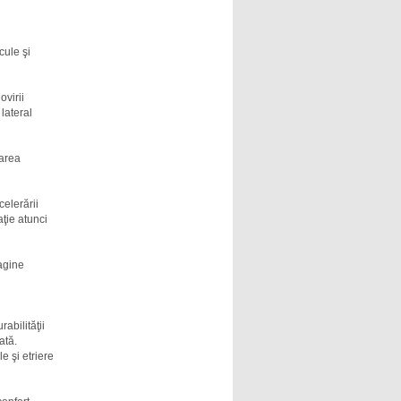
cule şi
virii
lateral
tarea
elerării
ţie atunci
agine
rabilităţii
ată.
e şi etriere