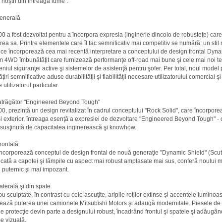
r noştri din întreaga lume".
generală
0 a fost dezvoltat pentru a încorpora expresia
(inginerie dincolo de robusteţe) car
rea sa. Printre elementele care îl fac semnificativ mai competitiv se numără: un stil
 ce încorporează cea mai recentă interpretare a conceptului de design frontal Dyna
m 4WD îmbunătăţit care furnizează performanţe off-road mai bune şi cele mai noi te
niul siguranţei active şi sistemelor de asistenţă pentru şofer. Per total, noul model 
iri semnificative aduse durabilităţii şi fiabilităţii necesare utilizatorului comercial şi
 utilizatorul particular.
atrăgător "Engineered Beyond Tough"
0, prezintă un design revitalizat în cadrul conceptului "Rock Solid", care încorporea
 şi exterior, întreaga esenţă a expresiei de dezvoltare "Engineered Beyond Tough" - 
susţinută de capacitatea inginerească şi knowhow.
rontală
incorporează conceptul de design frontal de nouă generaţie "Dynamic Shield" (Scut
dicată a capotei şi lămpile cu aspect mai robust amplasate mai sus, conferă noului 
i puternic şi mai impozant.
aterală şi din spate
ou sculptate, în contrast cu cele ascuţite, aripile roţilor extinse şi accentele luminoa
ează puterea unei camionete Mitsubishi Motors şi adaugă modernitate. Piesele de 
de protecţie devin parte a designului robust, încadrând frontul şi spatele şi adăugân
e vizuală.