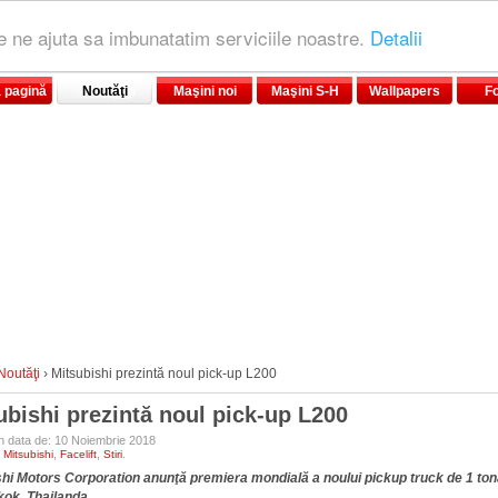
le ne ajuta sa imbunatatim serviciile noastre.
Detalii
 pagină
Noutăţi
Maşini noi
Maşini S-H
Wallpapers
F
Noutăţi
›
Mitsubishi prezintă noul pick-up L200
ubishi prezintă noul pick-up L200
în data de: 10 Noiembrie 2018
:
,
,
.
Mitsubishi
Facelift
Stiri
hi Motors Corporation anunţă premiera mondială a noului pickup truck de 1 tonă
kok, Thailanda.