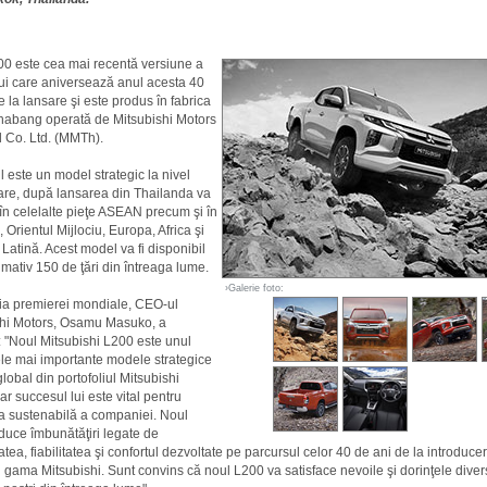
0 este cea mai recentă versiune a
i care aniversează anul acesta 40
e la lansare şi este produs în fabrica
abang operată de Mitsubishi Motors
 Co. Ltd. (MMTh).
l este un model strategic la nivel
are, după lansarea din Thailanda va
t în celelalte pieţe ASEAN precum şi în
 Orientul Mijlociu, Europa, Africa şi
Latină. Acest model va fi disponibil
imativ 150 de ţări din întreaga lume.
›Galerie foto:
ia premierei mondiale, CEO-ul
shi Motors, Osamu Masuko, a
: "Noul Mitsubishi L200 este unul
ele mai importante modele strategice
global din portofoliul Mitsubishi
ar succesul lui este vital pentru
a sustenabilă a companiei. Noul
uce îmbunătăţiri legate de
atea, fiabilitatea şi confortul dezvoltate pe parcursul celor 40 de ani de la introduce
 gama Mitsubishi. Sunt convins că noul L200 va satisface nevoile şi dorinţele diver