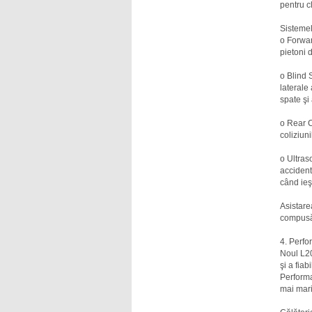
pentru c
Sistemel
o Forwar
pietoni d
o Blind 
laterale
spate şi 
o Rear Cr
coliziun
o Ultras
accident
când ieş
Asistare
compusă 
4. Perfo
Noul L20
şi a fiab
Performa
mai mari