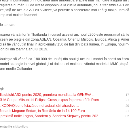
a este îmbunătăţită prin folosirea unor amortizoare spate mai mari care asigură un 
Creşterea numărului de viteze disponibile la cutiile automate, noua transmisie A/T 
ze, faţă de actuala A/T cu 5 viteze, va permite o accelerare mai lină şi mai puternică 
timp mai mult rafinament.
de lansare
sarea vânzărilor în Thailanda în cursul acestui an, noul L200 este programat să fie
esiv pe pieţele din zona ASEAN, Oceania, Orientul Mijlociu, Europa, Africa şi Amer
 să fie vândut în final în aproximativ 150 de ţări din toată lumea. In Europa, noul 
sponibil din toamna anului 2019.
uieşte să vândă ca. 180.000 de unităţi din noul şi actualul model în acest an fisca
model strategic la nivel global şi al doilea cel mai bine vândut model al MMC, dup
une medie Outlander.
şi:
itsubishi ASX pentru 2020, premiera mondiala la GENEVA ...
17
SUV Coupe Mitsubishi Eclipse Cross, expus în premieră în Rom ...
21
 KODIAQ beneficiază de noi actualizări atractive ...
20
Renault Megane Sedan, în România de la 14.100 Euro ...
21
 prezintă noile Logan, Sandero şi Sandero Stepway pentru 202 ...
02
tariile cititorilor: