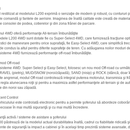
l
ul restilizat al modelului L200 exprimă o senzaţie de modern şi robust, cu contururi 
e comandă şi fantele de aerisire. Imaginea de înaltă calitate este creată de materia
le consolei de podea, cotierelor şi din zona frânei de parcare.
mul 4WD oferă performanţe All-terrain îmbunătăţite
dele L200 4WD sunt dotate fie cu Super-Select 4WD, care furnizează tracţiune opt
istici de manevrare pentru orice suprafaţă, fie Easy-Select 4WD, care simplifică tre
e condus la altul pentru diferite suprafeţe de teren. Cu adăugarea noilor moduri d
isteme 4WD furnizează performanţe off-road îmbunătăţite.
mod Off-road
isteme 4WD: Super-Select şi Easy-Select, folosesc un nou mod Off-road cu următ
GRAVEL (pietriş), MUD/SNOW (noroi/zăpadă), SAND (nisip) şi ROCK (stâncă, doar î
e angrenat, modul Off-road controlează integral puterea motorului, transmisia şi f
 regla alunecarea roţii şi pentru a maximiza astfel performanţele all-terrain şi de au
e din noroi sau zăpadă.
cent Control
ehiculului este controlată electronic pentru a permite şoferului să abordeze coborâr
ecoase în mai multă siguranţă şi cu mai multă încredere.
anţă activă / sisteme de asistare a şoferului
 păstrează de la modelul actual durabilitatea înaltă, cadrul cu fiabilitate ridicată şi
nte de siguranţă la impact a cabinei şi în acelaşi timp prezintă sisteme avansate, d