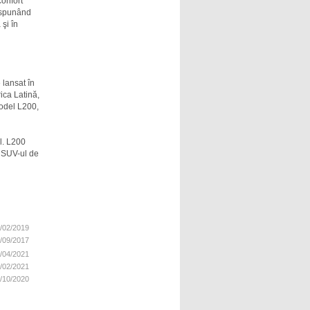
confort
dispunând
şi în
 lansat în
ica Latină,
model L200,
l. L200
ă SUV-ul de
/02/2019
/09/2017
/04/2021
/02/2021
/10/2020