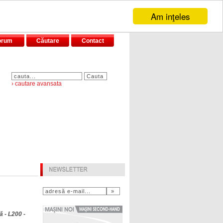
Am inţeles
orum
Căutare
Contact
› cautare avansata
 - L200 -