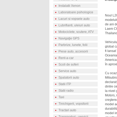
Instalatii Xenon
Laboratoare psihologice
Noul L20
Lacuri si vopsele auto
modelulu
de ani d
Lubrifianti, uleiuri auto
Laem Ch
Motociclete, scutere, ATV
Thailand
Navigaţie GPS
Vehiculu
Parbrize, lunete, folii
global c
fi lansa
Piese auto, accesorii
Oceania,
Rent-a-car
America 
în aprox
Scoli de soferi
Service auto
Cu ocaz
Spalatorii auto
Mitsubi
declarat
Statii ITP
dintre c
Statii radio
la nivel 
Motors, i
Taxi
creştere
Tinichigerii, vopsitorii
model ad
durabilit
Tractari auto
model in
Transporturi - servicii