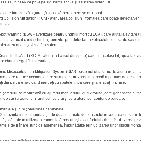
lasa sa, în ceea ce priveşte siguranţa activă şi asistarea şoferului.
e care furnizează siguranţă şi asistă permanent şoferul sunt:
d Collision Mitigation (FCM - atenuarea coliziunii frontale), care poate detecta vehi
in faţă;
Spot Warning (BSW - avertizare pentru unghiul mort cu LCA), care ajută la evitarea lo
 a altui vehicul când schimbaţi benzile, prin detectarea vehiculului din spate sau din 
alertarea audio şi vizuală a şoferului;
oss Traffic Alert (RCTA - alertă la traficul din spate) care, în acelaşi fel, ajută la evi
ilor când mergeţi în marşarier;
onic Misacceleration Mitigation System (UMS - sistemul ultrasonic de atenuare a acc
ale) care reduce accidentele rezultate din utilizarea incorectă a pedalei de accelera
iţi din parcare sau când mergeţi cu spatele în parcare şi alte spaţii închise.
a şoferului se realizează cu ajutorul monitorului Multi Around, care generează o im
(de sus) a zonei din jurul vehiculului şi cu ajutorul senzorilor de parcare.
rmanţele şi funcţionalitatea camionetei
0 prezintă multe îmbunătăţiri de detaliu dirijate de conceptul
in vederea cresterii du
ilităţii căutate în utilizarea comercială precum şi a confortului căutat în utilizarea priv
nţele de frânare sunt, de asemenea, îmbunătăţite prin utilizarea unor discuri frontal
.