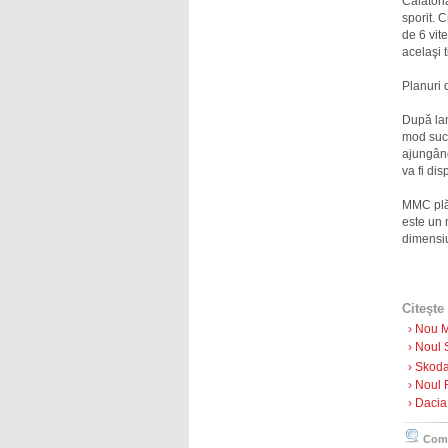
Călători
sporit. 
de 6 vite
acelaşi 
Planuri 
După lan
mod succ
ajungând
va fi di
MMC plăn
este un 
dimensi
Citeşte 
› Nou M
› Noul 
› Skoda
› Noul 
› Dacia
Comen