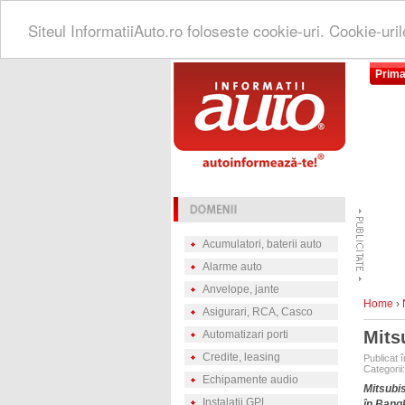
Siteul InformatiiAuto.ro foloseste cookie-uri. Cookie-uri
Prima
Acumulatori, baterii auto
Alarme auto
Anvelope, jante
Home
›
Asigurari, RCA, Casco
Mits
Automatizari porti
Credite, leasing
Publicat 
Categorii
Echipamente audio
Mitsubis
Instalatii GPL
în Bang