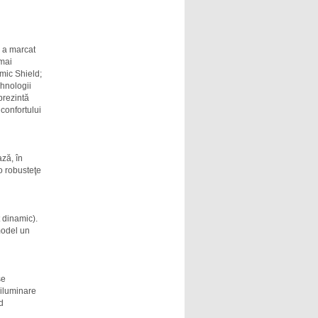
e a marcat
 mai
mic Shield;
hnologii
prezintă
 confortului
ză, în
o robusteţe
 dinamic).
model un
se
iluminare
d