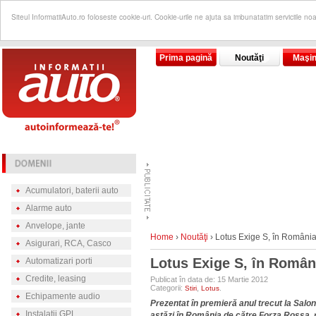
Siteul InformatiiAuto.ro foloseste cookie-uri. Cookie-urile ne ajuta sa imbunatatim serviciile no
Prima pagină
Noutăţi
Maşin
Acumulatori, baterii auto
Alarme auto
Anvelope, jante
Home
›
Noutăţi
›
Lotus Exige S, în România
Asigurari, RCA, Casco
Lotus Exige S, în Român
Automatizari porti
Credite, leasing
Publicat în data de: 15 Martie 2012
Categorii:
,
.
Stiri
Lotus
Echipamente audio
Prezentat în premieră anul trecut la Salon
Instalatii GPL
astăzi în România de către Forza Rossa, r