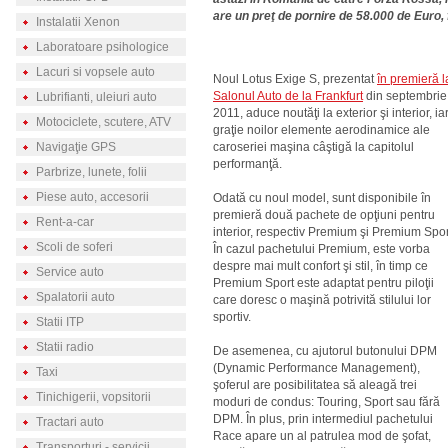
are un preţ de pornire de 58.000 de Euro,
Instalatii Xenon
Laboratoare psihologice
Lacuri si vopsele auto
Noul Lotus Exige S, prezentat
în premieră l
Salonul Auto de la Frankfurt
din septembrie
Lubrifianti, uleiuri auto
2011, aduce noutăţi la exterior şi interior, ia
Motociclete, scutere, ATV
graţie noilor elemente aerodinamice ale
Navigaţie GPS
caroseriei maşina câştigă la capitolul
performanţă.
Parbrize, lunete, folii
Piese auto, accesorii
Odată cu noul model, sunt disponibile în
premieră două pachete de opţiuni pentru
Rent-a-car
interior, respectiv Premium şi Premium Spor
Scoli de soferi
În cazul pachetului Premium, este vorba
despre mai mult confort şi stil, în timp ce
Service auto
Premium Sport este adaptat pentru piloţii
Spalatorii auto
care doresc o maşină potrivită stilului lor
sportiv.
Statii ITP
Statii radio
De asemenea, cu ajutorul butonului DPM
(Dynamic Performance Management),
Taxi
şoferul are posibilitatea să aleagă trei
Tinichigerii, vopsitorii
moduri de condus: Touring, Sport sau fără
DPM. În plus, prin intermediul pachetului
Tractari auto
Race apare un al patrulea mod de şofat,
Transporturi - servicii