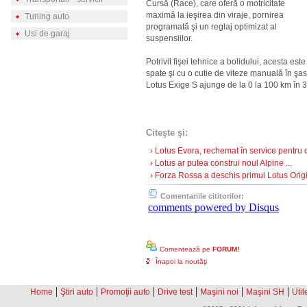
Cursă (Race), care oferă o motricitate
maximă la ieşirea din viraje, pornirea
Tuning auto
programată şi un reglaj optimizat al
Usi de garaj
suspensiilor.
Potrivit fişei tehnice a bolidului, acesta est
spate şi cu o cutie de viteze manuală în şa
Lotus Exige S ajunge de la 0 la 100 km în 
Citeşte şi:
› Lotus Evora, rechemat în service pentru ce
› Lotus ar putea construi noul Alpine ...
› Forza Rossa a deschis primul Lotus Origi
Comentariile cititorilor:
comments powered by
Disqus
Comentează pe
FORUM!
Înapoi la noutăţi
|
|
|
|
|
|
Home
Ştiri auto
Promoţii auto
Drive test
Maşini noi
Maşini SH
Util