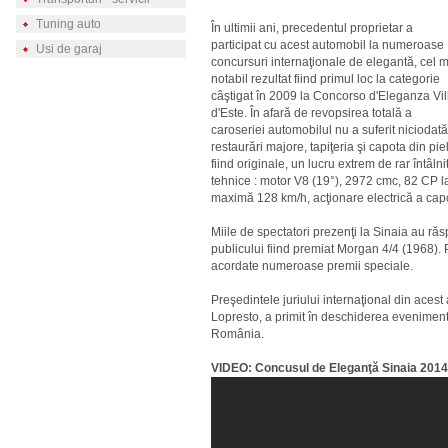
Tuning auto
În ultimii ani, precedentul proprietar a
participat cu acest automobil la numeroase
Usi de garaj
concursuri internaţionale de elegantă, cel 
notabil rezultat fiind primul loc la categorie
câştigat în 2009 la Concorso d'Eleganza Vil
d'Este. În afară de revopsirea totală a
caroseriei automobilul nu a suferit niciodată
restaurări majore, tapiţeria şi capota din pie
fiind originale, un lucru extrem de rar întâln
tehnice : motor V8 (19°), 2972 cmc, 82 CP l
maximă 128 km/h, acţionare electrică a capo
Miile de spectatori prezenţi la Sinaia au răs
publicului fiind premiat Morgan 4/4 (1968). 
acordate numeroase premii speciale.
Preşedintele juriului internaţional din acest
Lopresto, a primit în deschiderea evenimen
România.
VIDEO: Concusul de Eleganţă Sinaia 2014