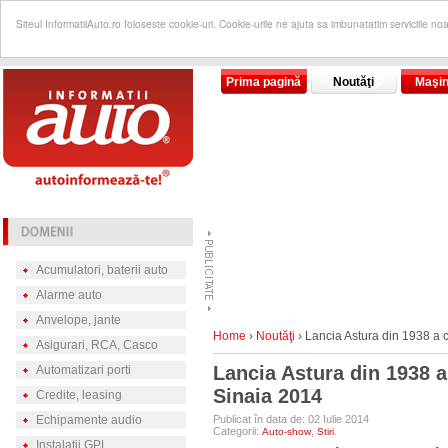
Siteul InformatiiAuto.ro foloseste cookie-uri. Cookie-urile ne ajuta sa imbunatatim serviciile no
Prima pagină
Noutăţi
Maşin
Acumulatori, baterii auto
Alarme auto
Anvelope, jante
Home
›
Noutăţi
›
Lancia Astura din 1938 a 
Asigurari, RCA, Casco
Lancia Astura din 1938 a
Automatizari porti
Sinaia 2014
Credite, leasing
Echipamente audio
Publicat în data de: 02 Iulie 2014
Categorii:
,
.
Auto-show
Stiri
Instalatii GPL