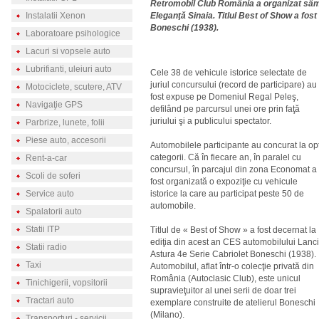
Retromobil Club România a organizat sâmbă
Instalatii Xenon
Eleganţă Sinaia. Titlul Best of Show a fos
Boneschi (1938).
Laboratoare psihologice
Lacuri si vopsele auto
Lubrifianti, uleiuri auto
Cele 38 de vehicule istorice selectate de
juriul concursului (record de participare) au
Motociclete, scutere, ATV
fost expuse pe Domeniul Regal Peleş,
Navigaţie GPS
defilând pe parcursul unei ore prin faţă
juriului şi a publicului spectator.
Parbrize, lunete, folii
Piese auto, accesorii
Automobilele participante au concurat la op
categorii. Că în fiecare an, în paralel cu
Rent-a-car
concursul, în parcajul din zona Economat a
Scoli de soferi
fost organizată o expoziţie cu vehicule
Service auto
istorice la care au participat peste 50 de
automobile.
Spalatorii auto
Statii ITP
Titlul de « Best of Show » a fost decernat la
ediţia din acest an CES automobilului Lanc
Statii radio
Astura 4e Serie Cabriolet Boneschi (1938).
Taxi
Automobilul, aflat într-o colecţie privată din
România (Autoclasic Club), este unicul
Tinichigerii, vopsitorii
supravieţuitor al unei serii de doar trei
Tractari auto
exemplare construite de atelierul Boneschi
(Milano).
Transporturi - servicii