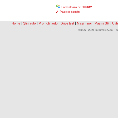
Comentează pe
FORUM!
Înapoi la noutăţi
|
|
|
|
|
|
Home
Ştiri auto
Promoţii auto
Drive test
Maşini noi
Maşini SH
Util
©2005 - 2021 Informaţii Auto. Toa