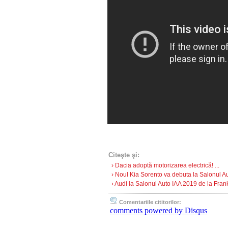
Citeşte şi:
› Dacia adoptă motorizarea electrică! ...
› Noul Kia Sorento va debuta la Salonul Au
› Audi la Salonul Auto IAA 2019 de la Frankf
Comentariile cititorilor:
comments powered by
Disqus