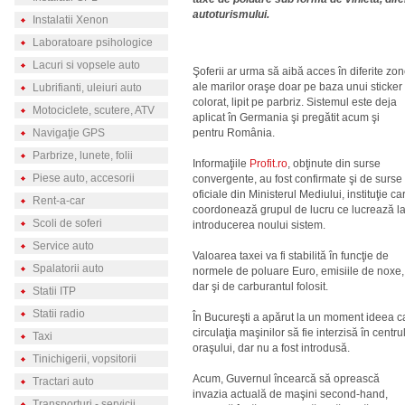
autoturismului.
Instalatii Xenon
Laboratoare psihologice
Lacuri si vopsele auto
Şoferii ar urma să aibă acces în diferite zo
ale marilor oraşe doar pe baza unui sticker
Lubrifianti, uleiuri auto
colorat, lipit pe parbriz. Sistemul este deja
Motociclete, scutere, ATV
aplicat în Germania şi pregătit acum şi
Navigaţie GPS
pentru România.
Parbrize, lunete, folii
Informaţiile
Profit.ro
, obţinute din surse
Piese auto, accesorii
convergente, au fost confirmate şi de surse
oficiale din Ministerul Mediului, instituţie ca
Rent-a-car
coordonează grupul de lucru ce lucrează l
Scoli de soferi
introducerea noului sistem.
Service auto
Valoarea taxei va fi stabilită în funcţie de
Spalatorii auto
normele de poluare Euro, emisiile de noxe,
dar şi de carburantul folosit.
Statii ITP
Statii radio
În Bucureşti a apărut la un moment ideea c
circulaţia maşinilor să fie interzisă în centru
Taxi
oraşului, dar nu a fost introdusă.
Tinichigerii, vopsitorii
Acum, Guvernul încearcă să oprească
Tractari auto
invazia actuală de maşini second-hand,
Transporturi - servicii