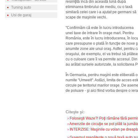
resimţită încă din această lună după
eliminarea timbrului de mediu, cu o taxă
Tuning auto
similară celei care i-a ajutat pe germani să
Usi de garaj
scape de maşinile vechi.
"Confirmăm că este în lucru introducerea
unei taxe de intrare în oraşe mari. Pentru
România, este în lucru introducerea, în locu
care presupune o plată în funcţie de noxe şi
anumite zone ale unui oraş. Astfel, pentru c
oraşului, de exemplu, el va trebui să plătea
cu o culoare care îi va permite accesul. Din
au arătat sursele autorizate, la solicitarea Pr
În Germania, pentru maşini este eliberată o
numite "Umwelt". Astăzi, limita de acces est
circule pe teritoriul marilor oraşe. De aseme
de poluare - şi aici fiind vorba despre o ier
Citeşte şi:
› Foloseşti Waze?! Poţi rămâne fără permis!
› Amenzile de circuţie se pot plăti la jumătat
› INTERZISE: Maşinile cu volan pe dreapta 
› Guvernul pregăteşte o nouă taxă auto sub