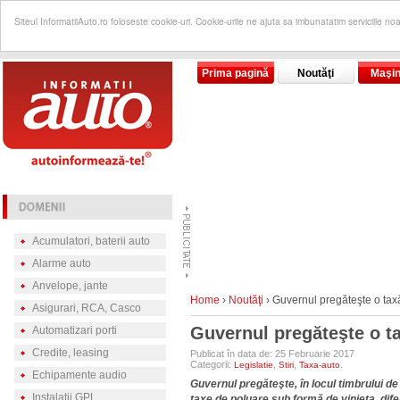
Siteul InformatiiAuto.ro foloseste cookie-uri. Cookie-urile ne ajuta sa imbunatatim serviciile no
Prima pagină
Noutăţi
Maşin
Acumulatori, baterii auto
Alarme auto
Anvelope, jante
Home
›
Noutăţi
›
Guvernul pregăteşte o taxă
Asigurari, RCA, Casco
Guvernul pregăteşte o ta
Automatizari porti
Credite, leasing
Publicat în data de: 25 Februarie 2017
Categorii:
,
,
.
Legislatie
Stiri
Taxa-auto
Echipamente audio
Guvernul pregăteşte, în locul timbrului d
Instalatii GPL
taxe de poluare sub formă de vinieta, dife