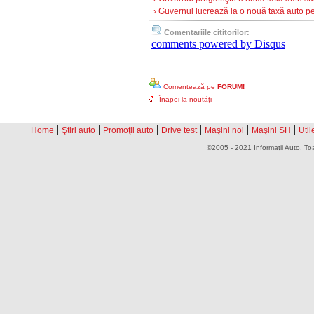
› Guvernul lucrează la o nouă taxă auto pe
Comentariile cititorilor:
comments powered by
Disqus
Comentează pe
FORUM!
Înapoi la noutăţi
|
|
|
|
|
|
Home
Ştiri auto
Promoţii auto
Drive test
Maşini noi
Maşini SH
Util
©2005 - 2021 Informaţii Auto. Toa