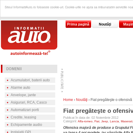
Siteul InformatiiAuto.ro foloseste cookie-uri. Cookie-urile ne ajuta sa imbunatatim serviciile no
Prima pagină
Noutăţi
Maşin
Acumulatori, baterii auto
Alarme auto
Anvelope, jante
Home
›
Noutăţi
›
Fiat pregăteşte o ofensiv
Asigurari, RCA, Casco
Fiat pregăteşte o ofensi
Automatizari porti
Credite, leasing
Publicat în data de: 02 Noiembrie 2012
Categorii:
,
,
,
,
Alfa-romeo
Fiat
Jeep
Lancia
Maserati
Echipamente audio
Ofensiva majoră de produse a Grupului Fia
Instalatii GPL
va lansa 4 noi modele, iar vânzările Alfa