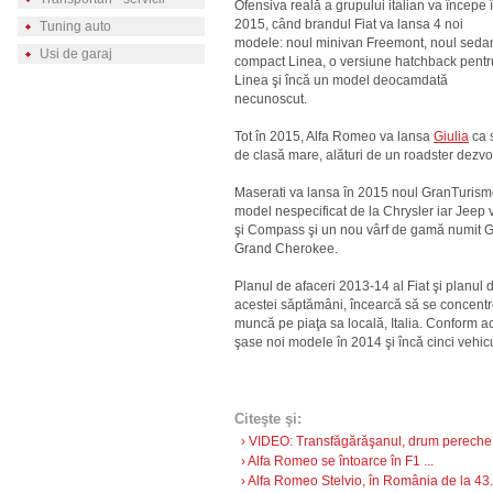
Ofensiva reală a grupului italian va începe 
2015, când brandul Fiat va lansa 4 noi
Tuning auto
modele: noul minivan Freemont, noul seda
Usi de garaj
compact Linea, o versiune hatchback pentr
Linea şi încă un model deocamdată
necunoscut.
Tot în 2015, Alfa Romeo va lansa
Giulia
ca s
de clasă mare, alături de un roadster dezvo
Maserati va lansa în 2015 noul GranTurism
model nespecificat de la Chrysler iar Jeep 
şi Compass şi un nou vârf de gamă numit Gr
Grand Cherokee.
Planul de afaceri 2013-14 al Fiat şi planu
acestei săptămâni, încearcă să se concentre
muncă pe piaţa sa locală, Italia. Conform ace
şase noi modele în 2014 şi încă cinci vehic
Citeşte şi:
› VIDEO: Transfăgărăşanul, drum pereche 
› Alfa Romeo se întoarce în F1 ...
› Alfa Romeo Stelvio, în România de la 43.