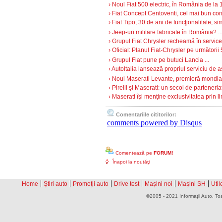
› Noul Fiat 500 electric, în România de la 
› Fiat Concept Centoventi, cel mai bun conc
› Fiat Tipo, 30 de ani de funcţionalitate, sim
› Jeep-uri militare fabricate în România? ..
› Grupul Fiat Chrysler recheamă în service
› Oficial: Planul Fiat-Chrysler pe următorii 5
› Grupul Fiat pune pe butuci Lancia ...
› AutoItalia lansează propriul serviciu de as
› Noul Maserati Levante, premieră mondia
› Pirelli şi Maserati: un secol de parteneriat 
› Maserati îşi menţine exclusivitatea prin li
Comentariile cititorilor:
comments powered by
Disqus
Comentează pe
FORUM!
Înapoi la noutăţi
|
|
|
|
|
|
Home
Ştiri auto
Promoţii auto
Drive test
Maşini noi
Maşini SH
Util
©2005 - 2021 Informaţii Auto. Toa