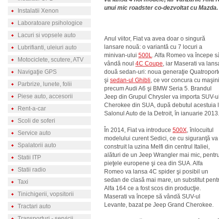
unui mic roadster co-dezvoltat cu Mazda.
Instalatii Xenon
Laboratoare psihologice
Lacuri si vopsele auto
Anul viitor, Fiat va avea doar o singură
lansare nouă: o variantă cu 7 locuri a
Lubrifianti, uleiuri auto
minivan-ului
500L
. Alfa Romeo va începe s
Motociclete, scutere, ATV
vândă noul
4C Coupe
, iar Maserati va lans
Navigaţie GPS
două sedan-uri: noua generaţie Quatroport
şi
sedan-ul Ghibli
, ce vor concura cu maşin
Parbrize, lunete, folii
precum Audi A6 şi BMW Seria 5. Brandul
Piese auto, accesorii
Jeep din Grupul Chrysler va importa SUV-u
Cherokee din SUA, după debutul acestuia 
Rent-a-car
Salonul Auto de la Detroit, în ianuarie 2013
Scoli de soferi
În 2014, Fiat va introduce
500X
, înlocuitul
Service auto
modelului curent Sedici, ce cu siguranţă va 
Spalatorii auto
construit la uzina Melfi din centrul Italiei,
alături de un Jeep Wrangler mai mic, pentr
Statii ITP
pieţele europene şi cea din SUA. Alfa
Statii radio
Romeo va lansa 4C spider şi posibil un
sedan de clasă mai mare, un substitut pent
Taxi
Alfa 164 ce a fost scos din producţie.
Tinichigerii, vopsitorii
Maserati va începe să vândă SUV-ul
Levante, bazat pe Jeep Grand Cherokee.
Tractari auto
Transporturi - servicii