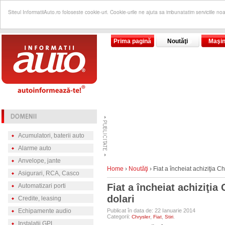
Siteul InformatiiAuto.ro foloseste cookie-uri. Cookie-urile ne ajuta sa imbunatatim serviciile no
Prima pagină
Noutăţi
Maşin
Acumulatori, baterii auto
Alarme auto
Anvelope, jante
Home
›
Noutăţi
›
Fiat a încheiat achiziţia Ch
Asigurari, RCA, Casco
Fiat a încheiat achiziţia
Automatizari porti
dolari
Credite, leasing
Echipamente audio
Publicat în data de: 22 Ianuarie 2014
Categorii:
,
,
.
Chrysler
Fiat
Stiri
Instalatii GPL