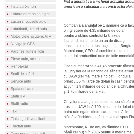
Fiat a anunţat că a încheiat achiziţia acţi
Instalatii Xenon
american o subsidiară a constructorului it
Laboratoare psihologice
Lacuri si vopsele auto
Compania a anunţat pe 1 ianuarie că a făc
Lubrifianti, uleiuri auto
o înţelegere de 4,35 miliarde de dolari
pentru a obţine controlul la Chrysler,
Motociclete, scutere, ATV
încheind mai bine de un an de discuţii
Navigaţie GPS
tensionate ce l-au obstrucţionat pe Sergio
Marchionne, CEO, să combine resursele
Parbrize, lunete, folii
celor doi producători auto de talie mondială
Piese auto, accesorii
Fiat a cumpărat cele 41,45 procente rămas
Rent-a-car
la Chrysler de la un fond de sănătate afiliat
Scoli de soferi
cu UAW (cel mai mare sindicat). Fondul a
Service auto
primit 3,65 miliarde de dolari în cash pentru
acţiuni, 1,9 miliarde de dolari de la Chrysle
Spalatorii auto
şi 1,75 miliarde de la Fiat.
Statii ITP
Chrysler s-a angajat de asemenea să ofere
Statii radio
trustului UAW încă 700 milioane de dolari î
Taxi
patru rate egale, dintre care prima să fie
plătită la închiderea afacerii, a mai spus Fia
Tinichigerii, vopsitorii
Tractari auto
Marchionne, 61 de ani, va rămâne CEO
până cel puţin în 2016 pentru a merge mai
Transporturi - servicii