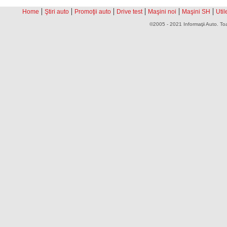
|
|
|
|
|
|
Home
Ştiri auto
Promoţii auto
Drive test
Maşini noi
Maşini SH
Util
©2005 - 2021 Informaţii Auto. Toa