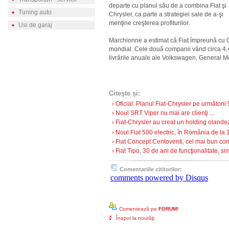
departe cu planul său de a combina Fiat şi
Tuning auto
Chrysler, ca parte a strategiei sale de a-şi
menţine creşterea profiturilor.
Usi de garaj
Marchionne a estimat că Fiat împreună cu 
mondial. Cele două companii vând circa 4,4
livrările anuale ale Volkswagen, General M
Citeşte şi:
› Oficial: Planul Fiat-Chrysler pe următorii 5
› Noul SRT Viper nu mai are clienţi ...
› Fiat-Chrysler au creat un holding olandez, s
› Noul Fiat 500 electric, în România de la 
› Fiat Concept Centoventi, cel mai bun conc
› Fiat Tipo, 30 de ani de funcţionalitate, sim
Comentariile cititorilor:
comments powered by
Disqus
Comentează pe
FORUM!
Înapoi la noutăţi