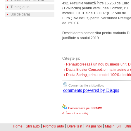
4x2. Preţurile variază între 15.250 de Euro
Tuning auto
(TVA inclus) pentru versiunea Comfort, cu
motorul 1.3 TCe de 130 CP şi 17.500 de
Usi de garaj
Euro (TVA inclus) pentru versiunea Prestige
de 150 CP.
Deschiderea comenzilor pentru varianta Dus
jumătate a anului 2019.
Citeşte şi:
› Renault creează un nou business unit, D
› Dacia Bigster Concept, prima imagine a ev
› Dacia Spring, primul model 100% electric
Comentariile cititorilor:
comments powered by
Disqus
Comentează pe
FORUM!
Înapoi la noutăţi
|
|
|
|
|
|
Home
Ştiri auto
Promoţii auto
Drive test
Maşini noi
Maşini SH
Util