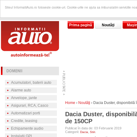
Siteul InformatiiAuto.ro foloseste cookie-uri. Cookie-urile ne ajuta sa imbunatatim serviciile no
Prima pagină
Noutăţi
Maşin
Acumulatori, baterii auto
Alarme auto
Anvelope, jante
Home
›
Noutăţi
›
Dacia Duster, disponibilă
Asigurari, RCA, Casco
Dacia Duster, disponibi
Automatizari porti
de 150CP
Credite, leasing
Echipamente audio
Publicat în data de: 03 Februarie 2019
Categorii:
,
.
Dacia
Stiri
Instalatii GPL