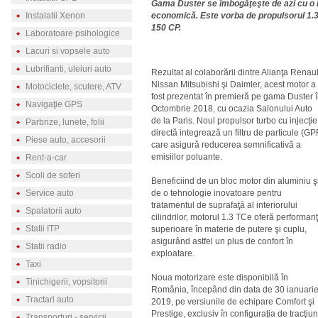
Gama Duster se îmbogăţeşte de azi cu o 
Instalatii Xenon
economică. Este vorba de propulsorul 1.3 
150 CP.
Laboratoare psihologice
Lacuri si vopsele auto
Lubrifianti, uleiuri auto
Rezultat al colaborării dintre Alianţa Renaul
Nissan Mitsubishi şi Daimler, acest motor a
Motociclete, scutere, ATV
fost prezentat în premieră pe gama Duster 
Navigaţie GPS
Octombrie 2018, cu ocazia Salonului Auto
de la Paris. Noul propulsor turbo cu injecţie
Parbrize, lunete, folii
directă integrează un filtru de particule (GP
Piese auto, accesorii
care asigură reducerea semnificativă a
emisiilor poluante.
Rent-a-car
Scoli de soferi
Beneficiind de un bloc motor din aluminiu ş
Service auto
de o tehnologie inovatoare pentru
tratamentul de suprafaţă al interiorului
Spalatorii auto
cilindrilor, motorul 1.3 TCe oferă performan
Statii ITP
superioare în materie de putere şi cuplu,
asigurând astfel un plus de confort în
Statii radio
exploatare.
Taxi
Noua motorizare este disponibilă în
Tinichigerii, vopsitorii
România, începând din data de 30 ianuari
Tractari auto
2019, pe versiunile de echipare Comfort şi
Prestige, exclusiv în configuraţia de tracţiu
Transporturi - servicii