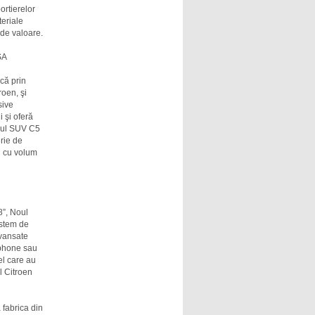
ortierelor
teriale
 de valoare.
SA
că prin
roen, şi
sive
 şi oferă
Noul SUV C5
rie de
aj cu volum
8”, Noul
istem de
avansate
tphone sau
el care au
l Citroen
 fabrica din