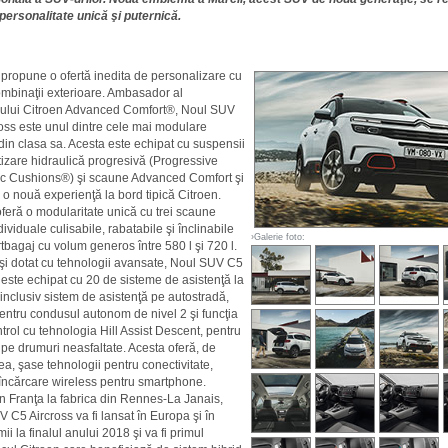
 personalitate unică şi puternică.
propune o ofertă inedita de personalizare cu
mbinaţii exterioare. Ambasador al
ului Citroen Advanced Comfort®, Noul SUV
oss este unul dintre cele mai modulare
in clasa sa. Acesta este echipat cu suspensii
izare hidraulică progresivă (Progressive
c Cushions®) şi scaune Advanced Comfort şi
o nouă experienţă la bord tipică Citroen.
feră o modularitate unică cu trei scaune
ividuale culisabile, rabatabile şi înclinabile
›Galerie foto:
rtbagaj cu volum generos între 580 l şi 720 l.
i dotat cu tehnologii avansate, Noul SUV C5
 este echipat cu 20 de sisteme de asistenţă la
inclusiv sistem de asistenţă pe autostradă,
entru condusul autonom de nivel 2 şi funcţia
trol cu tehnologia Hill Assist Descent, pentru
 pe drumuri neasfaltate. Acesta oferă, de
, şase tehnologii pentru conectivitate,
 încărcare wireless pentru smartphone.
n Franţa la fabrica din Rennes-La Janais,
 C5 Aircross va fi lansat în Europa şi în
mii la finalul anului 2018 şi va fi primul