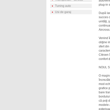
autovehi
plug-in 
Tuning auto
Usi de garaj
După lan
succes c
unităţi, 
continua
Aircross
Venind î
obţine i
sfert di
caracter
Citroen 
confort 
NOUL S
O maşină
încrezăt
mod echi
grafice 
bare tran
bordului
că poţi 
modele a
exterioa