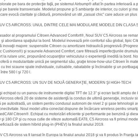
colorate pe bara de protecţie faţă, pe sistemul Airbump® aflat în partea inferioară a p
 şi pe barele transversale. Modelul propune şi 5 ambianţe de interior, cu culori şi ma
 care evocă claritate şi căldură, promovând un stil „casual chic” care aduce un plus
UV C5 AIRCROSS: UNUL DINTRE CELE MAI MODULARE MODELE DIN CLASA 
sador al programului Citroen Advanced Comfort®, Noul SUV C5 Aircross se remar
 şi abordarea spaţiului la bord. Modelul inovează prin confortul său global, tipic Cit
ă inovaţii majore: suspensiile Citroen cu amortizare hidraulică progresivă (Progres
c Cushions®) şi scaunele Advanced Comfort, care filtrează imperfecţiunile drumului
rt la rulare unic, propunând ocupanţilor vehiculului o experienţă inedită la bord. 
 oferă o modularitate unică pe segmentul său, graţie know-how-ului Citroen în mate
 cu trei scaune spate individuale, culisabile, rabatabile şi înclinabile şi un portbag
ntre 580 l şi 720 l.
UV C5 AIRCROSS: UN SUV DE NOUĂ GENERAŢIE, MODERN ŞI HIGH-TECH
i echipat cu un panou de instrumente digital TFT de 12.3” şi ecran tactil amplu de 
ircross oferă 20 de sisteme de asistenţă la condus de ultimă generaţie, inclusiv s
ă pe autostradă, un sistem pentru condusul autonom de nivel 2 şi şase tehnologii 
onectivitate. Noul model ultra-conectat dispune de încărcare wireless pentru smar
dCAM Citroen®. Echipat cu motorizări eficiente şi performante pe benzină şi dies
0 şi 180 CP şi cu noua cutie de viteze automată EAT8, C5 Aircross va fi primul mode
eficiază de sistem hibrid plug-in (PHEV) la finalul anului 2019.
 C5 Aircross va fi lansat în Europa la finalul anului 2018 şi va fi produs în Franţa la