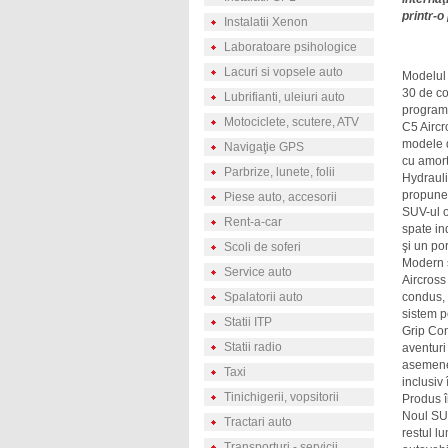
printr-o
Instalatii Xenon
Laboratoare psihologice
Lacuri si vopsele auto
Modelul 
30 de co
Lubrifianti, uleiuri auto
program
Motociclete, scutere, ATV
C5 Aircr
modele d
Navigaţie GPS
cu amort
Parbrize, lunete, folii
Hydrauli
propune 
Piese auto, accesorii
SUV-ul o
Rent-a-car
spate ind
şi un po
Scoli de soferi
Modern ş
Service auto
Aircross
Spalatorii auto
condus, 
sistem p
Statii ITP
Grip Con
Statii radio
aventuri
asemenea
Taxi
inclusiv
Tinichigerii, vopsitorii
Produs î
Noul SUV
Tractari auto
restul lu
Transporturi - servicii