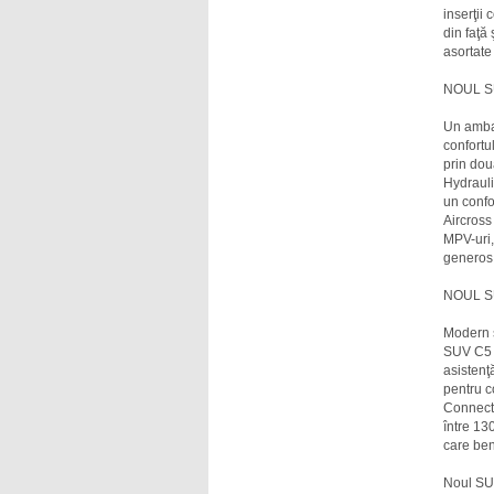
inserţii 
din faţă
asortate
NOUL S
Un amba
confortul
prin dou
Hydrauli
un confo
Aircross
MPV-uri,
generos î
NOUL S
Modern ş
SUV C5 A
asistenţ
pentru c
Connecte
între 13
care ben
Noul SUV