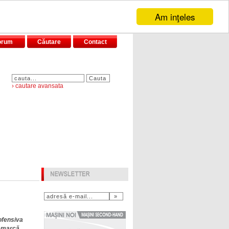
Am inţeles
orum
Căutare
Contact
› cautare avansata
ofensiva
remarcă