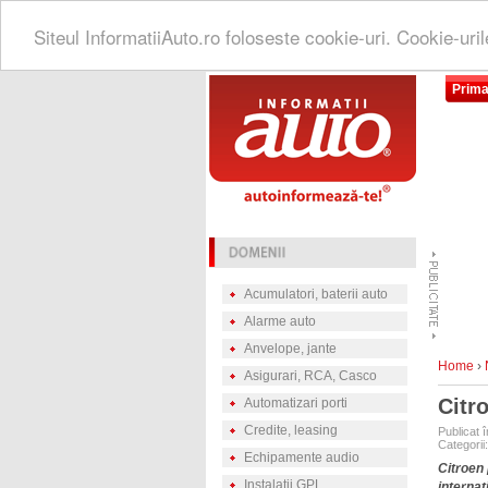
Siteul InformatiiAuto.ro foloseste cookie-uri. Cookie-uri
Prima
Acumulatori, baterii auto
Alarme auto
Anvelope, jante
Home
›
Asigurari, RCA, Casco
Citr
Automatizari porti
Credite, leasing
Publicat 
Categorii
Echipamente audio
Citroen 
Instalatii GPL
interna