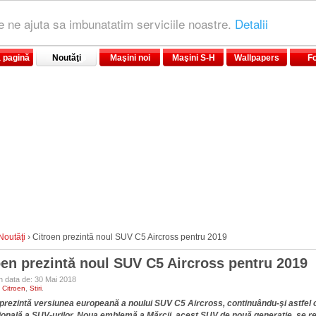
le ne ajuta sa imbunatatim serviciile noastre.
Detalii
 pagină
Noutăţi
Maşini noi
Maşini S-H
Wallpapers
F
Noutăţi
›
Citroen prezintă noul SUV C5 Aircross pentru 2019
oen prezintă noul SUV C5 Aircross pentru 2019
în data de: 30 Mai 2018
:
,
.
Citroen
Stiri
prezintă versiunea europeană a noului SUV C5 Aircross, continuându-şi astfel 
ţională a SUV-urilor. Noua emblemă a Mărcii, acest SUV de nouă generaţie, se 