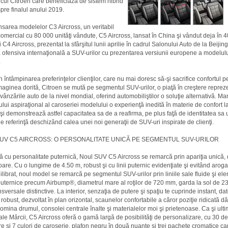
cul Citroen care beneficiază de sistem hibrid
spre finalul anului 2019.
sarea modelelor C3 Aircross, un veritabil
omercial cu 80 000 unităţi vândute, C5 Aircross, lansat în China şi vândut deja în 
şi C4 Aircross, prezentat la sfârşitul lunii aprilie în cadrul Salonului Auto de la Beijing
 ofensiva internaţională a SUV-urilor cu prezentarea versiunii europene a modelul
.
n întâmpinarea preferinţelor clienţilor, care nu mai doresc să-şi sacrifice confortul p
maginea dorită, Citroen se mută pe segmentul SUV-urilor, o piaţă în creştere repre
n vânzările auto de la nivel mondial, oferind automobiliştilor o soluţie alternativă. 
ului aspiraţional al caroseriei modelului o experienţă inedită în materie de confort l
îşi demonstrează astfel capacitatea sa de a reafirma, pe plus faţă de identitatea sa 
de referinţă deschizând calea unei noi generaţii de SUV-uri inspirate de clienţi.
UV C5 AIRCROSS: O PERSONALITATE UNICĂ PE SEGMENTUL SUV-URILOR
 cu personalitate puternică, Noul SUV C5 Aircross se remarcă prin apariţia unică, 
oare. Cu o lungime de 4.50 m, robust şi cu linii puternic evidenţiate şi evitând aroga
librat, noul model se remarcă pe segmentul SUV-urilor prin liniile sale fluide şi el
puternice precum Airbump®, diametrul mare al roţilor de 720 mm, garda la sol de 2
sversale distinctive. La interior, senzaţia de putere şi spaţiu te cuprinde instant, dat
 robust, dezvoltat în plan orizontal, scaunelor confortabile a căror poziţie ridicată d
domina drumul, consolei centrale înalte şi materialelor moi şi prietenoase. Ca şi ult
le Mărcii, C5 Aircross oferă o gamă largă de posibilităţi de personalizare, cu 30 de
re şi 7 culori de caroserie, plafon negru în două nuanţe şi trei pachete cromatice ca