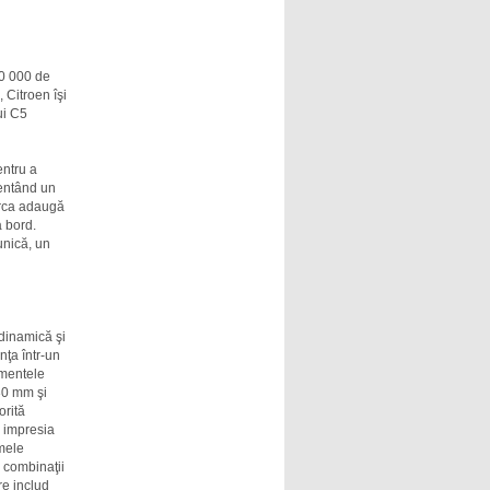
40 000 de
, Citroen îşi
ui C5
entru a
zentând un
Marca adaugă
a bord.
unică, un
dinamică şi
nţa într-un
ementele
30 mm şi
orită
ă impresia
imele
 combinaţii
re includ