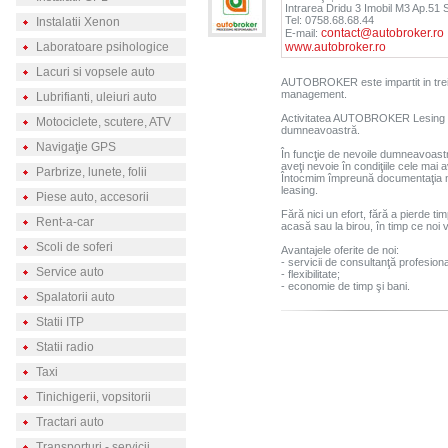
Intrarea Dridu 3 Imobil M3 Ap.51 
Tel: 0758.68.68.44
Instalatii Xenon
contact@autobroker.ro
E-mail:
Laboratoare psihologice
www.autobroker.ro
Lacuri si vopsele auto
AUTOBROKER este impartit in trei d
management.
Lubrifianti, uleiuri auto
Activitatea AUTOBROKER Lesing Div
Motociclete, scutere, ATV
dumneavoastră.
Navigaţie GPS
În funcţie de nevoile dumneavoastr
aveţi nevoie în condiţiile cele mai 
Parbrize, lunete, folii
Întocmim împreună documentaţia ne
leasing.
Piese auto, accesorii
Fără nici un efort, fără a pierde ti
Rent-a-car
acasă sau la birou, în timp ce noi 
Scoli de soferi
Avantajele oferite de noi:
- servicii de consultanţă profesiona
Service auto
- flexibilitate;
- economie de timp şi bani.
Spalatorii auto
Statii ITP
Statii radio
Taxi
Tinichigerii, vopsitorii
Tractari auto
Transporturi - servicii