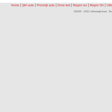
|
|
|
|
|
|
Home
Ştiri auto
Promoţii auto
Drive test
Maşini noi
Maşini SH
Util
©2005 - 2021 Informaţii Auto. Toa