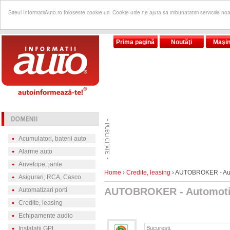
Siteul InformatiiAuto.ro foloseste cookie-uri. Cookie-urile ne ajuta sa imbunatatim serviciile no
Prima pagină
Noutăţi
Maşin
Acumulatori, baterii auto
Alarme auto
Anvelope, jante
Home
›
Credite, leasing
› AUTOBROKER - Aut
Asigurari, RCA, Casco
AUTOBROKER - Automotiv
Automatizari porti
Credite, leasing
Echipamente audio
Instalatii GPL
Bucureşti,