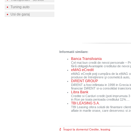
Tuning auto
Usi de garaj
Informatii similare:
Banca Transilvania
Cel mai bun credit de nevoi personale – P
fără obligaţii Avantajele creditului de nevoi
eMAG eCredit
eMAG eCredit poţi cumpăra de la eMAG oric
produse de întreţinrere şi cosmetică auto, e
DiRENT GROUP
DiRENT a fost infiintata in 1998 in Grecia i
financiar DiRENT si-a consolidat traiectori
Libra Bank
Credite si Carduri credit (poti imprumuta 3
in Ron pe toata perioada creditului 11%....
TBI LEASING S.A.
TBI Leasing ofera solutii de finantare clien
aflate in marile orase, care deservesc si z
Înapoi la domeniul Credite, leasing