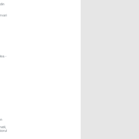
din
rvari
dea -
un
atii,
torul