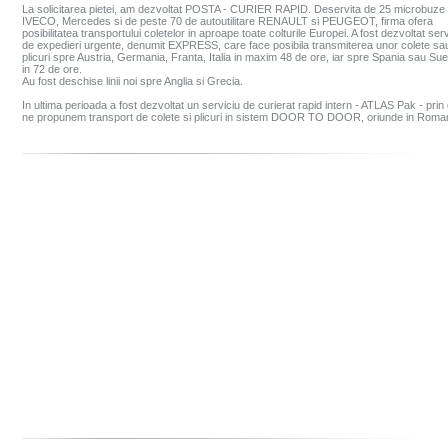
La solicitarea pietei, am dezvoltat POSTA - CURIER RAPID. Deservita de 25 microbuze
IVECO, Mercedes si de peste 70 de autoutilitare RENAULT si PEUGEOT, firma ofera
posibilitatea transportului coletelor in aproape toate colturile Europei. A fost dezvoltat serv
de expedieri urgente, denumit EXPRESS, care face posibila transmiterea unor colete sa
plicuri spre Austria, Germania, Franta, Italia in maxim 48 de ore, iar spre Spania sau Sue
in 72 de ore.
Au fost deschise linii noi spre Anglia si Grecia.
In ultima perioada a fost dezvoltat un serviciu de curierat rapid intern - ATLAS Pak - prin
ne propunem transport de colete si plicuri in sistem DOOR TO DOOR, oriunde in Roman