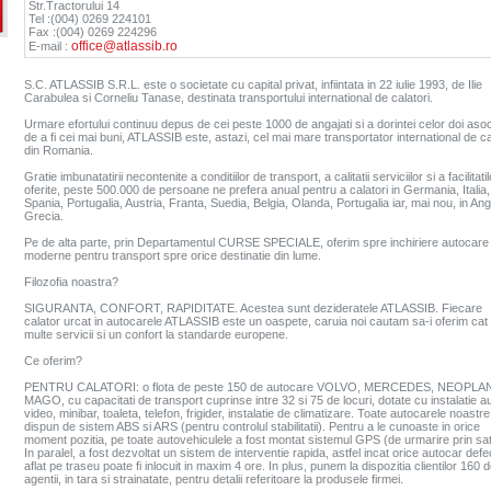
Str.Tractorului 14
Tel :(004) 0269 224101
Fax :(004) 0269 224296
office@atlassib.ro
E-mail :
S.C. ATLASSIB S.R.L. este o societate cu capital privat, infiintata in 22 iulie 1993, de Ilie
Carabulea si Corneliu Tanase, destinata transportului international de calatori.
Urmare efortului continuu depus de cei peste 1000 de angajati si a dorintei celor doi asoc
de a fi cei mai buni, ATLASSIB este, astazi, cel mai mare transportator international de ca
din Romania.
Gratie imbunatatirii necontenite a conditiilor de transport, a calitatii serviciilor si a facilitatil
oferite, peste 500.000 de persoane ne prefera anual pentru a calatori in Germania, Italia,
Spania, Portugalia, Austria, Franta, Suedia, Belgia, Olanda, Portugalia iar, mai nou, in Angl
Grecia.
Pe de alta parte, prin Departamentul CURSE SPECIALE, oferim spre inchiriere autocare
moderne pentru transport spre orice destinatie din lume.
Filozofia noastra?
SIGURANTA, CONFORT, RAPIDITATE. Acestea sunt dezideratele ATLASSIB. Fiecare
calator urcat in autocarele ATLASSIB este un oaspete, caruia noi cautam sa-i oferim cat
multe servicii si un confort la standarde europene.
Ce oferim?
PENTRU CALATORI: o flota de peste 150 de autocare VOLVO, MERCEDES, NEOPLAN
MAGO, cu capacitati de transport cuprinse intre 32 si 75 de locuri, dotate cu instalatie a
video, minibar, toaleta, telefon, frigider, instalatie de climatizare. Toate autocarele noastre
dispun de sistem ABS si ARS (pentru controlul stabilitatii). Pentru a le cunoaste in orice
moment pozitia, pe toate autovehiculele a fost montat sistemul GPS (de urmarire prin sate
In paralel, a fost dezvoltat un sistem de interventie rapida, astfel incat orice autocar defe
aflat pe traseu poate fi inlocuit in maxim 4 ore. In plus, punem la dispozitia clientilor 160 
agentii, in tara si strainatate, pentru detalii referitoare la produsele firmei.