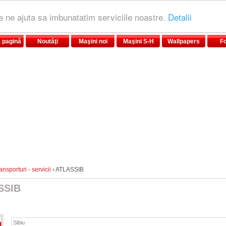
le ne ajuta sa imbunatatim serviciile noastre.
Detalii
 pagină
Noutăţi
Maşini noi
Maşini S-H
Wallpapers
F
ansporturi - servicii
› ATLASSIB
SSIB
Sibiu