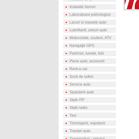
Instalatii Xenon
Laboratoare psihologice
Lacuri si vopsele auto
Lubrifianti, uleiuri auto
Motociclete, scutere, ATV
Navigaţie GPS
Parbrize, lunete, folii
Piese auto, accesorii
Rent-a-car
Scoli de soferi
Service auto
Spalatorii auto
Statii ITP
Statii radio
Taxi
Tinichigerii, vopsitorii
Tractari auto
Transporturi - servicii