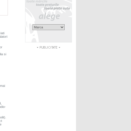
iati
latori
or
ia si
 mai
,
udio-
lit).
ct
de