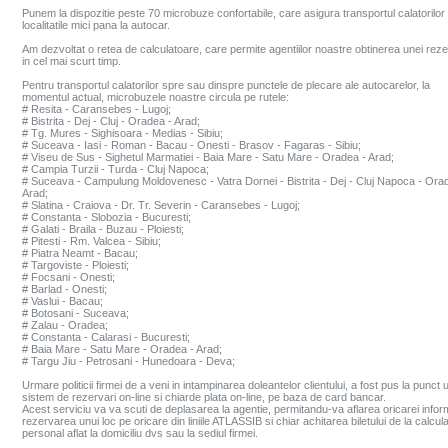
Punem la dispozitie peste 70 microbuze confortabile, care asigura transportul calatorilor 
localitatile mici pana la autocar.
Am dezvoltat o retea de calculatoare, care permite agentiilor noastre obtinerea unei reze
in cel mai scurt timp.
Pentru transportul calatorilor spre sau dinspre punctele de plecare ale autocarelor, la
momentul actual, microbuzele noastre circula pe rutele:
# Resita - Caransebes - Lugoj;
# Bistrita - Dej - Cluj - Oradea - Arad;
# Tg. Mures - Sighisoara - Medias - Sibiu;
# Suceava - Iasi - Roman - Bacau - Onesti - Brasov - Fagaras - Sibiu;
# Viseu de Sus - Sighetul Marmatiei - Baia Mare - Satu Mare - Oradea - Arad;
# Campia Turzii - Turda - Cluj Napoca;
# Suceava - Campulung Moldovenesc - Vatra Dornei - Bistrita - Dej - Cluj Napoca - Ora
Arad;
# Slatina - Craiova - Dr. Tr. Severin - Caransebes - Lugoj;
# Constanta - Slobozia - Bucuresti;
# Galati - Braila - Buzau - Ploiesti;
# Pitesti - Rm. Valcea - Sibiu;
# Piatra Neamt - Bacau;
# Targoviste - Ploiesti;
# Focsani - Onesti;
# Barlad - Onesti;
# Vaslui - Bacau;
# Botosani - Suceava;
# Zalau - Oradea;
# Constanta - Calarasi - Bucuresti;
# Baia Mare - Satu Mare - Oradea - Arad;
# Targu Jiu - Petrosani - Hunedoara - Deva;
Urmare politicii firmei de a veni in intampinarea doleantelor clientului, a fost pus la punct 
sistem de rezervari on-line si chiarde plata on-line, pe baza de card bancar.
Acest serviciu va va scuti de deplasarea la agentie, permitandu-va aflarea oricarei inform
rezervarea unui loc pe oricare din liniile ATLASSIB si chiar achitarea biletului de la calcula
personal aflat la domiciliu dvs sau la sediul firmei.