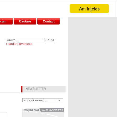
Am inţeles
orum
Căutare
Contact
› cautare avansata